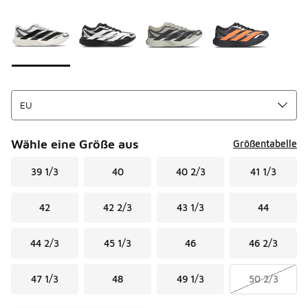
Seite 1 von 1 zeigt die Farben 1 bis 4 von 4 an.
Bitte wählen Sie einen Stil aus
*
Wähle eine Größe aus
Größentabelle
39 1/3
40
40 2/3
41 1/3
42
42 2/3
43 1/3
44
44 2/3
45 1/3
46
46 2/3
47 1/3
48
49 1/3
50 2/3