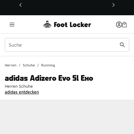
Dieser Link öffnet sich in einem neuen Fenster
Herren
/
Schuhe
/
Running
adidas Adizero Evo Sl Exo
Herren Schuhe
adidas entdecken