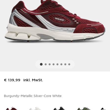
€ 139,99
inkl. MwSt.
Burgundy-Metallic Silver-Core White
Bitte wählen Sie einen Stil aus
*
Seite 1 von 2 zeigt die Farben 1 bis 10 von 11 an.