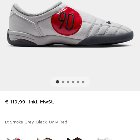
€ 119,99
inkl. MwSt.
Lt Smoke Grey-Black-Univ Red
Bitte wählen Sie einen Stil aus
*
Seite 1 von 1 zeigt die Farben 1 bis 4 von 4 an.