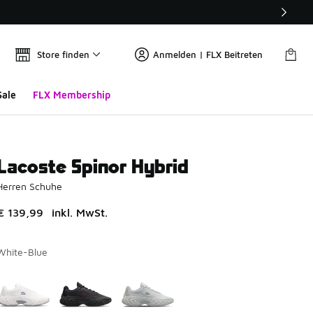
Store finden
Anmelden | FLX Beitreten
Sale
FLX Membership
Lacoste Spinor Hybrid
Herren Schuhe
€ 139,99
inkl. MwSt.
White-Blue
Bitte wählen Sie einen Stil aus
*
Seite 1 von 1 zeigt die Farben 1 bis 3 von 3 an.