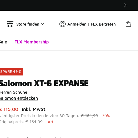
Store finden
Anmelden | FLX Beitreten
Sale
FLX Membership
SPARE 49 €
Salomon XT-6 EXPANSE
Herren Schuhe
Salomon entdecken
Dieser Artikel ist im Sale. Der Preis ist von auf € 115,00 gefa
€ 115,00
inkl. MwSt.
Niedrigster Preis in den letzten 30 Tagen:
€ 164,99
-30%
Originalpreis:
€ 164,99
-30%