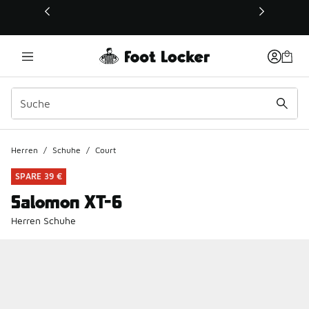
Dieser Link öffnet sich in einem neuen Fenster
Herren
/
Schuhe
/
Court
SPARE 39 €
Salomon XT-6
Herren Schuhe