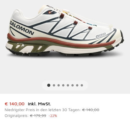
Dieser Artikel ist im Sale. Der Preis ist von auf € 140,00 g
€ 140,00
inkl. MwSt.
Niedrigster Preis in den letzten 30 Tagen:
€ 140,00
Originalpreis:
€ 179,99
-22%