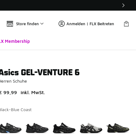
Store finden
Anmelden | FLX Beitreten
LX Membership
Asics GEL-VENTURE 6
Herren Schuhe
€ 99,99
inkl. MwSt.
Black-Blue Coast
Bitte wählen Sie einen Stil aus
*
Seite 1 von 1 zeigt die Farben 1 bis 7 von 7 an.