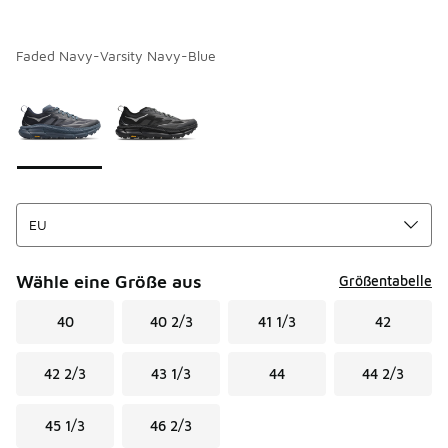
Faded Navy-Varsity Navy-Blue
Seite 1 von 1 zeigt die Farben 1 bis 2 von 2 an.
Bitte wählen Sie einen Stil aus
*
Wähle eine Größe aus
Größentabelle
40
40 2/3
41 1/3
42
42 2/3
43 1/3
44
44 2/3
45 1/3
46 2/3