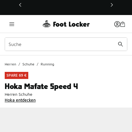
Dieser Link öffnet sich in einem neuen Fenster
Herren
/
Schuhe
/
Running
SPARE 69 €
Hoka Mafate Speed 4
Herren Schuhe
Hoka entdecken