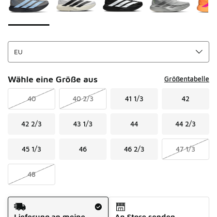
Wähle eine Größe aus
Größentabelle
40
40 2/3
41 1/3
42
42 2/3
43 1/3
44
44 2/3
45 1/3
46
46 2/3
47 1/3
48
Versandart
Lieferung an meine
An Store senden