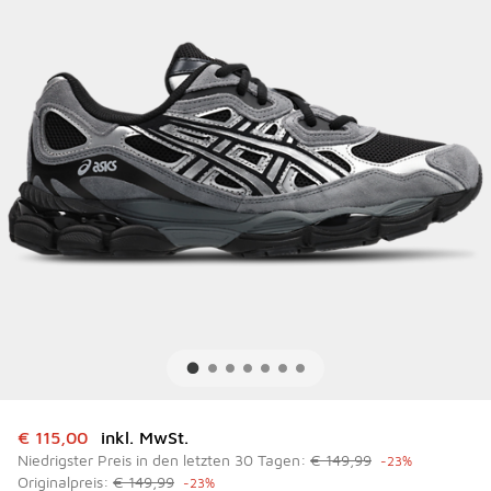
Dieser Artikel ist im Sale. Der Preis ist von auf € 115,00 g
€ 115,00
inkl. MwSt.
Niedrigster Preis in den letzten 30 Tagen:
€ 149,99
-23%
Originalpreis:
€ 149,99
-23%