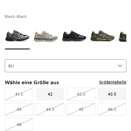
Black-Black
Seite 1 von 1 zeigt die Farben 1 bis 7 von 7 an.
Bitte wählen Sie einen Stil aus
*
Wähle eine Größe aus
Größentabelle
41.5
42
42.5
43.5
44
44.5
45
46.5
48