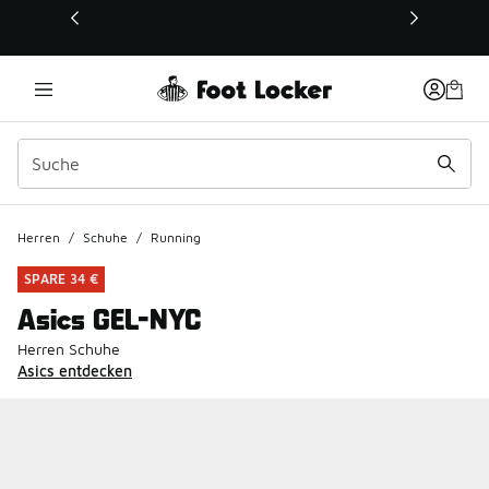
Dieser Link öffnet sich in einem neuen Fenster
Herren
/
Schuhe
/
Running
SPARE 34 €
Asics GEL-NYC
Herren Schuhe
Asics entdecken