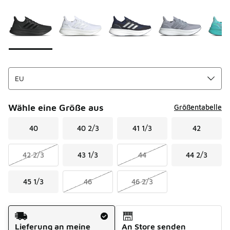
Seite 1 von 1 zeigt die Farben 1 bis 9 von 9 an.
Bitte wählen Sie einen Stil aus
*
Wähle eine Größe aus
Größentabelle
40
40 2/3
41 1/3
42
42 2/3
43 1/3
44
44 2/3
45 1/3
46
46 2/3
Versandart
Lieferung an meine
An Store senden