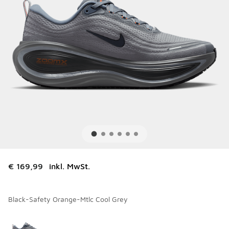
€ 169,99
inkl. MwSt.
Black-Safety Orange-Mtlc Cool Grey
Bitte wählen Sie einen Stil aus
*
Seite 1 von 1 zeigt die Farben 1 bis 1 von 1 an.