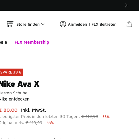
Store finden
Anmelden | FLX Beitreten
Sale
FLX Membership
SPARE 39 €
Nike Ava X
Herren Schuhe
Nike entdecken
Dieser Artikel ist im Sale. Der Preis ist von auf € 80,00 gefal
€ 80,00
inkl. MwSt.
Niedrigster Preis in den letzten 30 Tagen:
€ 119,99
-33%
Originalpreis:
€ 119,99
-33%