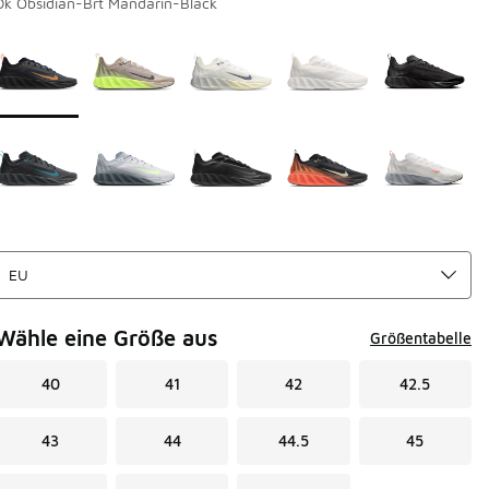
Dk Obsidian-Brt Mandarin-Black
Seite 1 von 1 zeigt die Farben 1 bis 10 von 10 an.
Bitte wählen Sie einen Stil aus
*
Wähle eine Größe aus
Größentabelle
40
41
42
42.5
43
44
44.5
45