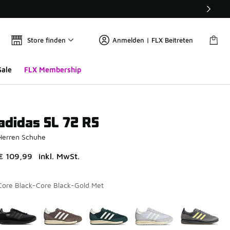
Store finden
Anmelden | FLX Beitreten
Sale
FLX Membership
adidas SL 72 RS
Herren Schuhe
€ 109,99
inkl. MwSt.
Core Black-Core Black-Gold Met
Bitte wählen Sie einen Stil aus
*
Seite 1 von 2 zeigt die Farben 1 bis 10 von 11 an.