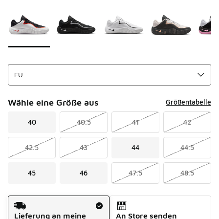
Seite 1 von 1 zeigt die Farben 1 bis 6 von 6 an.
Bitte wählen Sie einen Stil aus
*
Wähle eine Größe aus
Größentabelle
40
40.5
41
42
42.5
43
44
44.5
45
46
47.5
48.5
Versandart
Lieferung an meine
An Store senden