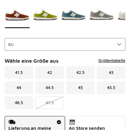
Seite 1 von 1 zeigt die Farben 1 bis 6 von 6 an.
Bitte wählen Sie einen Stil aus
*
Wähle eine Größe aus
Größentabelle
41.5
42
42.5
43
44
44.5
45
45.5
46.5
47.5
Versandart
Lieferung an meine
An Store senden