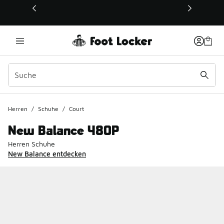
Dieser Link öffnet sich in einem neuen Fenster
Herren
/
Schuhe
/
Court
New Balance 480P
Herren Schuhe
New Balance entdecken