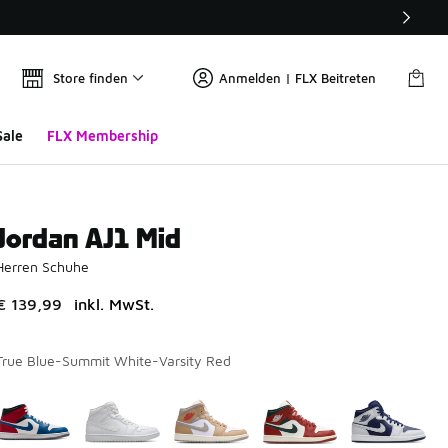
Store finden
Anmelden | FLX Beitreten
Sale
FLX Membership
Jordan AJ1 Mid
Herren Schuhe
€ 139,99
inkl. MwSt.
True Blue-Summit White-Varsity Red
Bitte wählen Sie einen Stil aus
*
Seite 1 von 2 zeigt die Farben 1 bis 10 von 19 an.