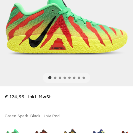
€ 124,99
inkl. MwSt.
Green Spark-Black-Univ Red
Bitte wählen Sie einen Stil aus
*
Seite 1 von 1 zeigt die Farben 1 bis 5 von 5 an.