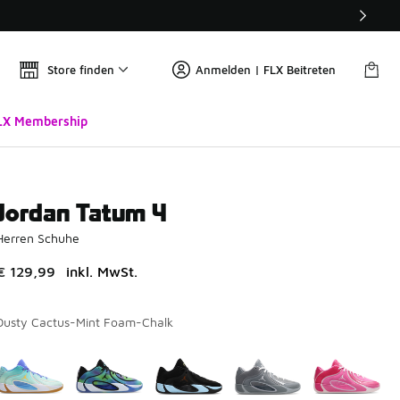
Store finden
Anmelden | FLX Beitreten
LX Membership
Jordan Tatum 4
Herren Schuhe
€ 129,99
inkl. MwSt.
Dusty Cactus-Mint Foam-Chalk
Bitte wählen Sie einen Stil aus
*
Seite 1 von 1 zeigt die Farben 1 bis 5 von 5 an.