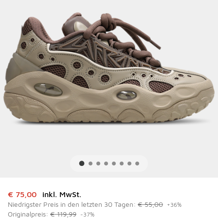
Dieser Artikel ist im Sale. Der Preis ist von auf € 75,00 ge
€ 75,00
inkl. MwSt.
Niedrigster Preis in den letzten 30 Tagen:
€ 55,00
+36%
Originalpreis:
€ 119,99
-37%