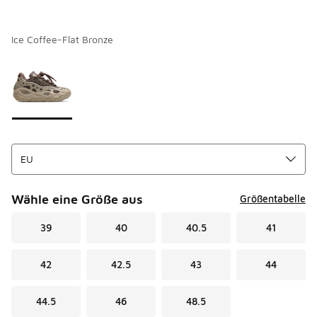
Ice Coffee-Flat Bronze
Seite 1 von 1 zeigt die Farben 1 bis 1 von 1 an.
Bitte wählen Sie einen Stil aus
*
Wähle eine Größe aus
Größentabelle
39
40
40.5
41
42
42.5
43
44
44.5
46
48.5