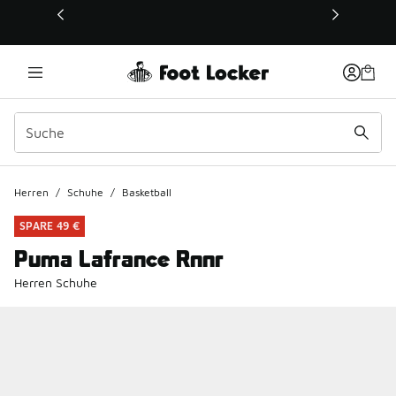
Dieser Link öffnet sich in einem neuen Fenster
Herren
/
Schuhe
/
Basketball
SPARE 49 €
Puma Lafrance Rnnr
Herren Schuhe