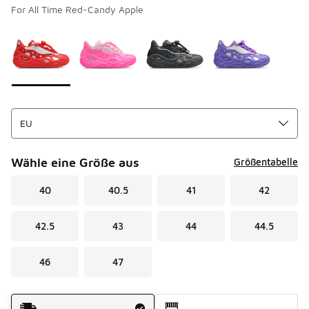
For All Time Red-Candy Apple
Bitte wählen Sie einen Stil aus
*
Seite 1 von 1 zeigt die Farben 1 bis 4 von 4 an.
Wähle eine Größe aus
Größentabelle
40
40.5
41
42
42.5
43
44
44.5
46
47
Versandart