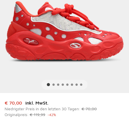
Dieser Artikel ist im Sale. Der Preis ist von auf € 70,00 ge
€ 70,00
inkl. MwSt.
Niedrigster Preis in den letzten 30 Tagen:
€ 70,00
Originalpreis:
€ 119,99
-42%