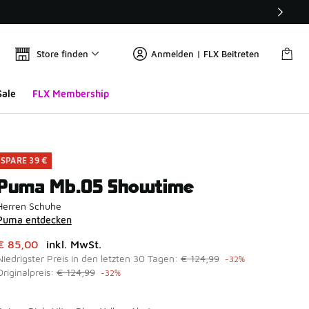
Store finden
Anmelden | FLX Beitreten
Sale
FLX Membership
SPARE 39 €
Puma Mb.05 Showtime
Herren Schuhe
Puma entdecken
Dieser Artikel ist im Sale. Der Preis ist von auf € 85,00 gefal
€ 85,00
inkl. MwSt.
Niedrigster Preis in den letzten 30 Tagen:
€ 124,99
-32%
Originalpreis:
€ 124,99
-32%