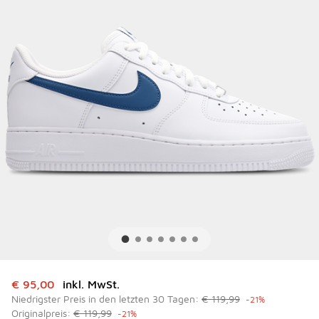
Dieser Artikel ist im Sale. Der Preis ist von auf € 95,00 ge
€ 95,00
inkl. MwSt.
Niedrigster Preis in den letzten 30 Tagen:
€ 119,99
-21%
Originalpreis:
€ 119,99
-21%