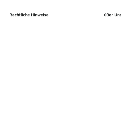
Rechtliche Hinweise
üBer Uns
Cookie-erklärung
Impressum
Datenschutzerklärung
Presse Kontak
Allgemeine Geschäftsbedingungen
Karriere
Erklärung zur Barrierefreiheit
Produkte Site
Ihre Rechte
Produkte Site