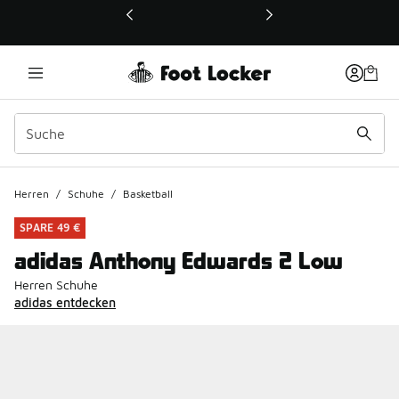
Dieser Link öffnet sich in einem neuen Fenster
Herren
/
Schuhe
/
Basketball
SPARE 49 €
adidas Anthony Edwards 2 Low
Herren Schuhe
adidas entdecken