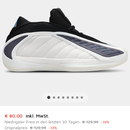
Dieser Artikel ist im Sale. Der Preis ist von auf € 80,00 ge
€ 80,00
inkl. MwSt.
Niedrigster Preis in den letzten 30 Tagen:
€ 129,99
-38%
Originalpreis:
€ 129,99
-38%