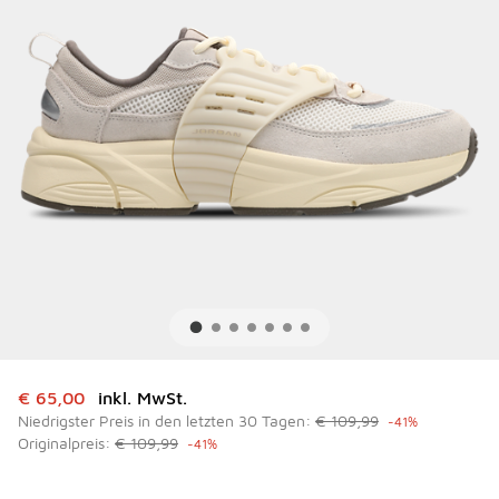
Dieser Artikel ist im Sale. Der Preis ist von auf € 65,00 ge
€ 65,00
inkl. MwSt.
Niedrigster Preis in den letzten 30 Tagen:
€ 109,99
-41%
Originalpreis:
€ 109,99
-41%