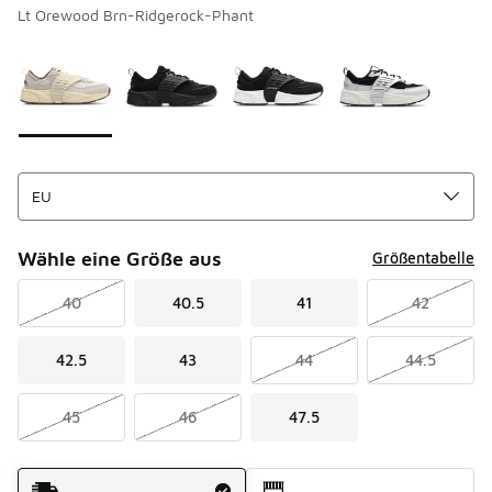
Lt Orewood Brn-Ridgerock-Phant
Bitte wählen Sie einen Stil aus
*
Seite 1 von 1 zeigt die Farben 1 bis 4 von 4 an.
Wähle eine Größe aus
Größentabelle
40
40.5
41
42
42.5
43
44
44.5
45
46
47.5
Versandart