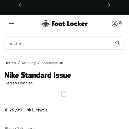
Dieser Link öffnet sich in einem neuen Fenster
Herren
/
Kleidung
/
Kapuzenpullis
Nike Standard Issue
Herren Hoodies
€ 79,99
inkl. MwSt.
Black-Pale Ivory