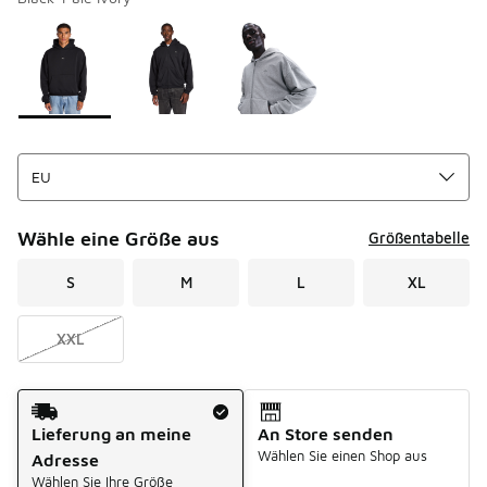
Bitte wählen Sie einen Stil aus
*
Seite 1 von 1 zeigt die Farben 1 bis 3 von 3 an.
Wähle eine Größe aus
Größentabelle
S
M
L
XL
XXL
Versandart
Lieferung an meine
An Store senden
Wählen Sie einen Shop aus
Adresse
Wählen Sie Ihre Größe