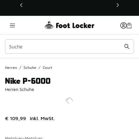
Dieser Link öffnet sich in einem neuen Fenster
Herren
/
Schuhe
/
Court
Nike P-6000
Herren Schuhe
€ 109,99
inkl. MwSt.
Metsilver-Metsilver