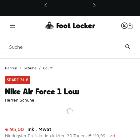
Dieser Link öffnet sich in einem neuen Fenster
Herren
/
Schuhe
/
Court
SPARE 24 €
Nike Air Force 1 Low
Herren Schuhe
Dieser Artikel ist im Sale. Der Preis ist von auf € 95,00 ge
€ 95,00
inkl. MwSt.
Niedrigster Preis in den letzten 30 Tagen:
€ 119,99
-21%