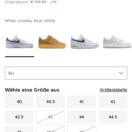
Originalpreis:
€ 119,99
-21%
White-Smokey Blue-White
Bitte wählen Sie einen Stil aus
*
Seite 1 von 4 zeigt die Farben 1 bis 10 von 40 an.
Wähle eine Größe aus
Größentabelle
40
40.5
41
42
42.5
43
44
44.5