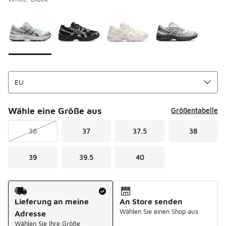
Bitte wählen Sie einen Stil aus
*
Seite 1 von 1 zeigt die Farben 1 bis 4 von 4 an.
Wähle eine Größe aus
Größentabelle
36
37
37.5
38
39
39.5
40
Versandart
Lieferung an meine
An Store senden
Wählen Sie einen Shop aus
Adresse
Wählen Sie Ihre Größe