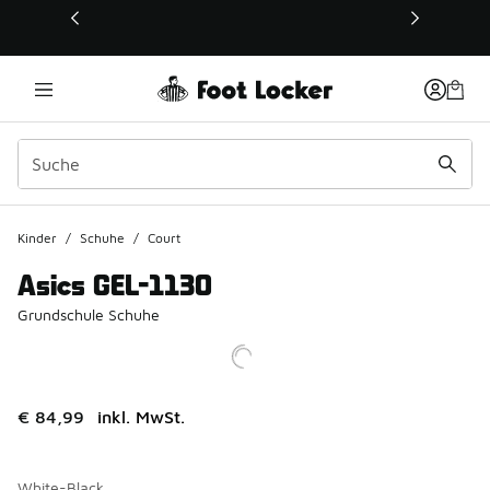
Dieser Link öffnet sich in einem neuen Fenster
Kinder
/
Schuhe
/
Court
Asics GEL-1130
Grundschule Schuhe
€ 84,99
inkl. MwSt.
White-Black