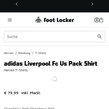
Dieser Link öffnet sich in einem neuen Fenster
Herren
/
Kleidung
/
T-Shirts
adidas Liverpool Fc Us Pack Shirt
Herren T-Shirts
€ 79,99
inkl. MwSt.
Strawberry Red-Strawberry Red