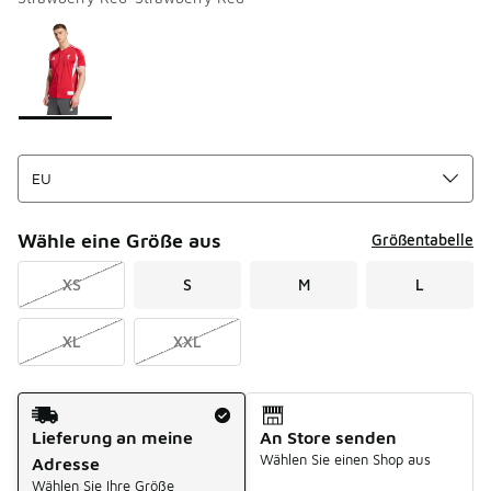
Bitte wählen Sie einen Stil aus
*
Seite 1 von 1 zeigt die Farben 1 bis 1 von 1 an.
Wähle eine Größe aus
Größentabelle
XS
S
M
L
XL
XXL
Versandart
Lieferung an meine
An Store senden
Wählen Sie einen Shop aus
Adresse
Wählen Sie Ihre Größe