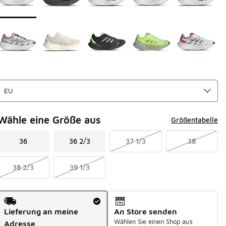
Wähle eine Größe aus
Größentabelle
36
36 2/3
37 1/3
38
38 2/3
39 1/3
Versandart
Lieferung an meine
An Store senden
Wählen Sie einen Shop aus
Adresse