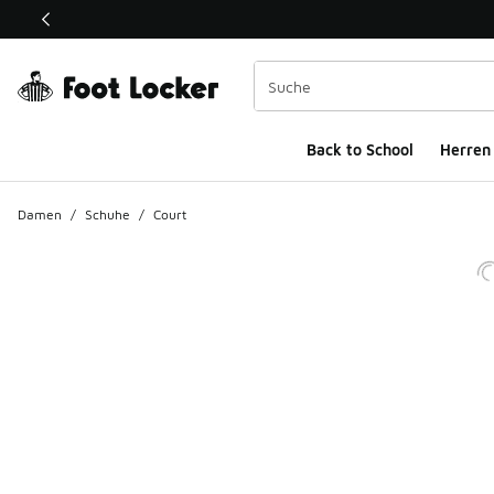
Dieser Link öffnet sich in einem neuen Fenster
Back to School
Herren
Damen
/
Schuhe
/
Court