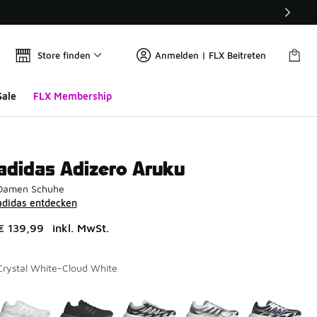
Store finden
Anmelden | FLX Beitreten
Sale
FLX Membership
adidas Adizero Aruku
Damen Schuhe
adidas entdecken
€ 139,99
inkl. MwSt.
Crystal White-Cloud White
Seite 1 von 1 zeigt die Farben 1 bis 10 von 10 an.
Bitte wählen Sie einen Stil aus
*