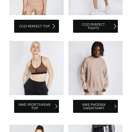
COZI PERFECT
COZI PERFECT TOP
TIGHTS
NIKE SPORTSWEAR
NIKE PHOENIX
TOP
SWEATSHIRT