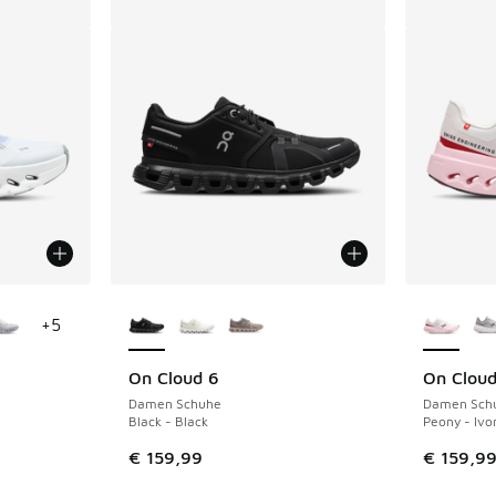
fügbar
Weitere Farben verfügbar
Weitere 
+
5
On Cloud 6
On Cloud
Damen Schuhe
Damen Sch
Black - Black
Peony - Ivo
€ 159,99
€ 159,9