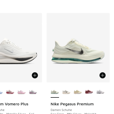
Farben verfügbar
Weitere Farben verfügbar
om Vomero Plus
Nike Pegasus Premium
uhe
Damen Schuhe
 - Metallic Silver - Sail
Sea Glass - Mtlc Silver - Malachit