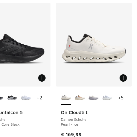
Farben verfügbar
Weitere Farben verfügbar
+
2
+
5
unfalcon 5
On Cloudtilt
uhe
Damen Schuhe
- Core Black
Pearl - Ice
€ 169,99