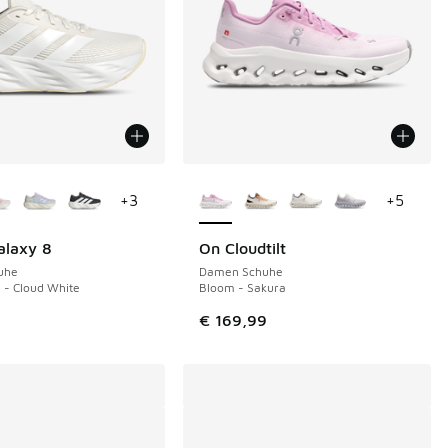
Farben verfügbar
Weitere Farben verfügbar
+
3
+
5
alaxy 8
On Cloudtilt
uhe
Damen Schuhe
 - Cloud White
Bloom - Sakura
€ 169,99