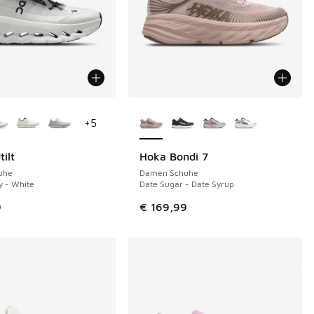
Farben verfügbar
Weitere Farben verfügbar
+
5
ilt
Hoka Bondi 7
uhe
Damen Schuhe
y - White
Date Sugar - Date Syrup
9
€ 169,99