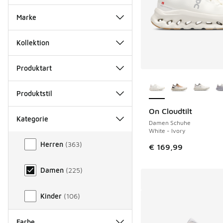
Marke
Kollektion
Produktart
Weitere Farben ver
Produktstil
On Cloudtilt
Kategorie
Damen Schuhe
White - Ivory
Kategorie
Herren
(
363
)
€ 169,99
Damen
(
225
)
Kinder
(
106
)
Farbe