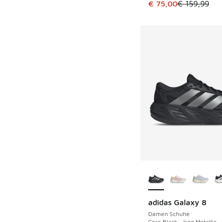
Dieser Artikel ist im
€ 75,00
€ 159,99
Weitere Farben ver
adidas Galaxy 8
Damen Schuhe
Core Black - Iron Metallic