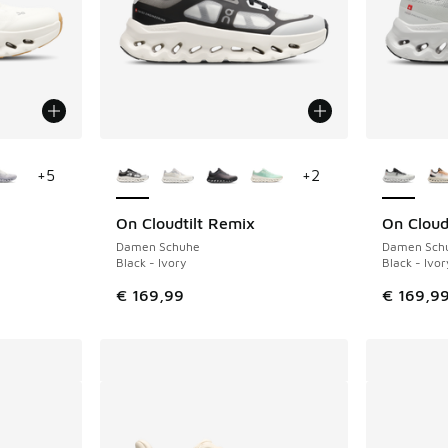
fügbar
Weitere Farben verfügbar
Weitere 
+
5
+
2
On Cloudtilt Remix
On Cloudt
Damen Schuhe
Damen Sch
Black - Ivory
Black - Ivor
€ 169,99
€ 169,9