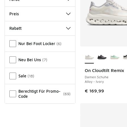
Preis
Rabatt
Verschiedenes
Nur Bei Foot Locker
(
6
)
Weitere Farben ver
Neu Bei Uns
(
7
)
On Cloudtilt Remix
Sale
(
18
)
Damen Schuhe
Alloy - Ivory
€ 169,99
Berechtigt Für Promo-
(
69
)
Code