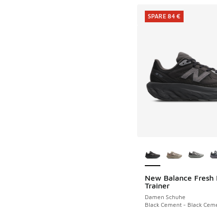
SPARE 84 €
Weitere Farben ver
New Balance Fresh
SPARE 84 €
Trainer
Damen Schuhe
Black Cement - Black Cem