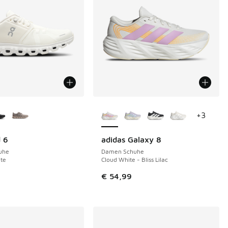
Farben verfügbar
Weitere Farben verfügbar
+
3
 6
adidas Galaxy 8
uhe
Damen Schuhe
te
Cloud White - Bliss Lilac
9
€ 54,99