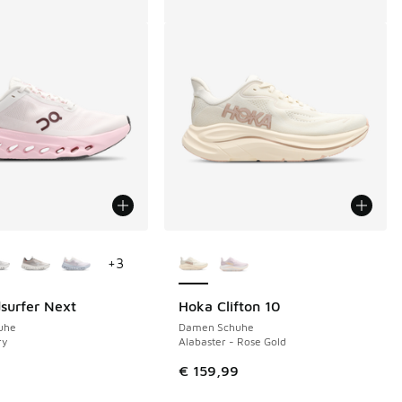
Farben verfügbar
Weitere Farben verfügbar
+
3
surfer Next
Hoka Clifton 10
uhe
Damen Schuhe
ry
Alabaster - Rose Gold
9
€ 159,99