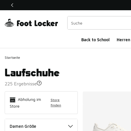
Dieser Link öffnet sich in einem neuen Fenster
Back to School
Herren
Startseite
Laufschuhe
225 Ergebnisse
Search Resul
Abholung im
Store
finden
Store
Damen Größe