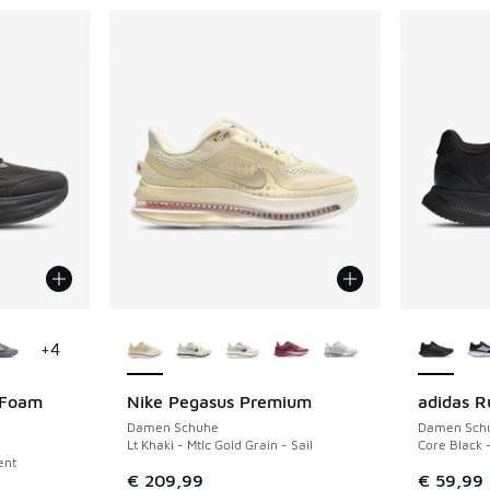
fügbar
Weitere Farben verfügbar
Weitere 
+
4
 Foam
Nike Pegasus Premium
adidas R
Damen Schuhe
Damen Sch
Lt Khaki - Mtlc Gold Grain - Sail
Core Black 
ent
€ 209,99
€ 59,99