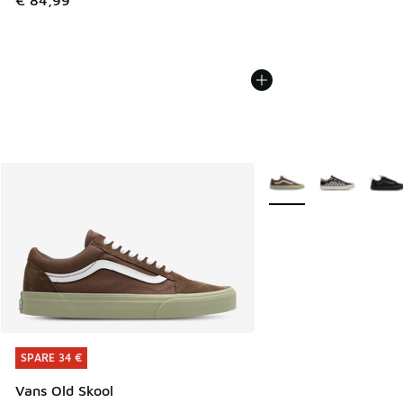
€ 84,99
Weitere Farben verfüg
SPARE 34 €
SPARE 34 €
Vans Old Skool