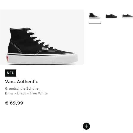
Weitere Farben verfüg
NEU
NEU
Vans Authentic
Grundschule Schuhe
Bmw - Black - True White
€ 69,99