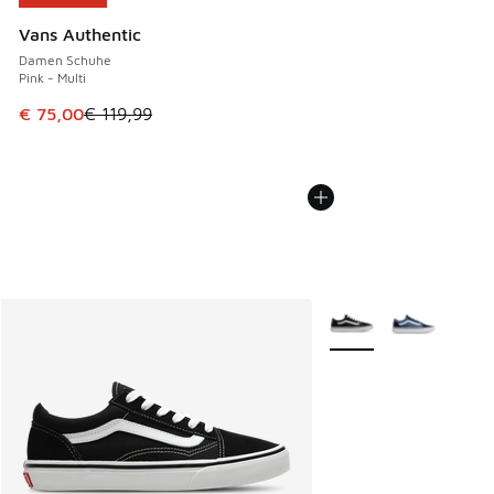
Vans Authentic
Damen Schuhe
Pink - Multi
Dieser Artikel ist im Sale. Der Preis ist von € 119,99 auf € 
€ 75,00
€ 119,99
Weitere Farben verfüg