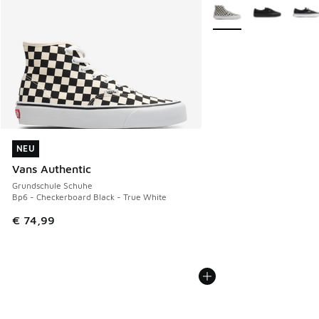
Weitere Farben verfüg
NEU
NEU
Vans Authentic
Grundschule Schuhe
Bp6 - Checkerboard Black - True White
€ 74,99