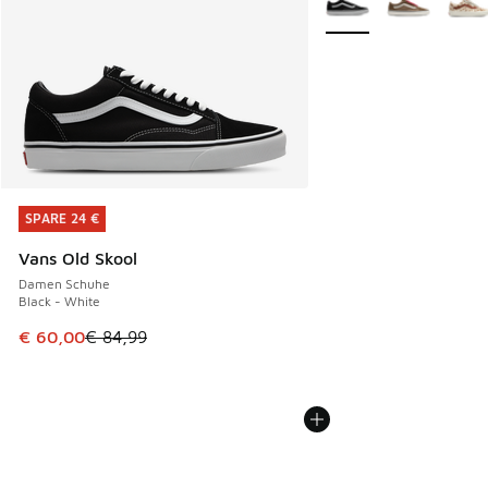
SPARE 24 €
SPARE 24 €
Vans Old Skool
Damen Schuhe
Black - White
Dieser Artikel ist im Sale. Der Preis ist von € 84,99 auf € 
€ 60,00
€ 84,99