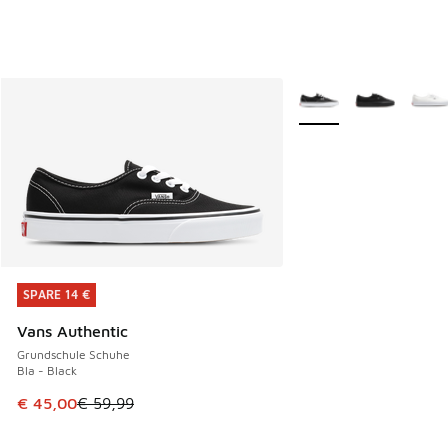
Weitere Farben verfüg
SPARE 14 €
SPARE 14 €
Vans Authentic
Grundschule Schuhe
Bla - Black
Dieser Artikel ist im Sale. Der Preis ist von € 59,99 auf € 
€ 45,00
€ 59,99