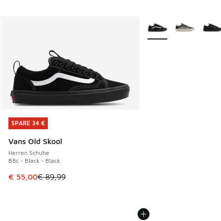
Weitere Farben verfüg
SPARE 34 €
SPARE 34 €
Vans Old Skool
Herren Schuhe
B8c - Black - Black
Dieser Artikel ist im Sale. Der Preis ist von € 89,99 auf € 
€ 55,00
€ 89,99