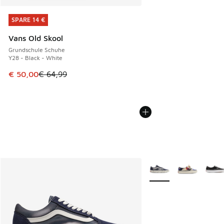
SPARE 14 €
SPARE 14 €
Vans Old Skool
Grundschule Schuhe
Y28 - Black - White
Dieser Artikel ist im Sale. Der Preis ist von € 64,99 auf € 
€ 50,00
€ 64,99
Weitere Farben verfüg