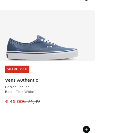
SPARE 29 €
SPARE 29 €
Vans Authentic
Herren Schuhe
Blue - True White
Dieser Artikel ist im Sale. Der Preis ist von € 74,99 auf € 
€ 45,00
€ 74,99