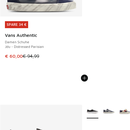
SPARE 34 €
SPARE 34 €
Vans Authentic
Damen Schuhe
Jdu - Distressed Parisian
Dieser Artikel ist im Sale. Der Preis ist von € 94,99 auf € 
€ 60,00
€ 94,99
Weitere Farben verfüg