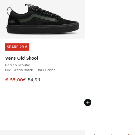
SPARE 29 €
SPARE 29 €
Vans Old Skool
Herren Schuhe
Nlx - Atiba Black - Dark Green
Dieser Artikel ist im Sale. Der Preis ist von € 84,99 auf € 
€ 55,00
€ 84,99
Weitere Farben verfüg