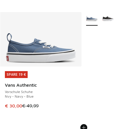
Weitere Farben verfüg
SPARE 19 €
SPARE 19 €
Vans Authentic
Vorschule Schuhe
Nvy - Navy - Blue
Dieser Artikel ist im Sale. Der Preis ist von € 49,99 auf € 
€ 30,00
€ 49,99