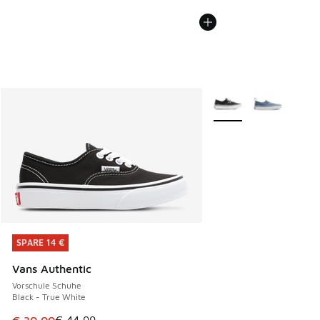
Weitere Farben verfüg
SPARE 14 €
SPARE 14 €
Vans Authentic
Vorschule Schuhe
Black - True White
Dieser Artikel ist im Sale. Der Preis ist von € 44,99 auf € 