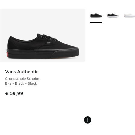
Weitere Farben verfüg
Vans Authentic
Grundschule Schuhe
Bka - Black - Black
€ 59,99