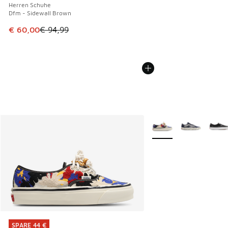
Herren Schuhe
Dfm - Sidewall Brown
Dieser Artikel ist im Sale. Der Preis ist von € 94,99 auf € 
€ 60,00
€ 94,99
Weitere Farben verfüg
SPARE 44 €
SPARE 44 €