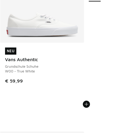
NEU
NEU
Vans Authentic
Grundschule Schuhe
W00 - True White
€ 59,99