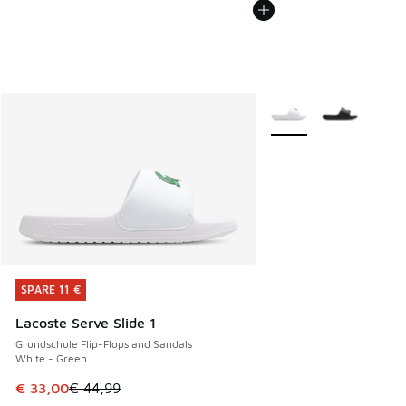
Weitere Farben verfüg
SPARE 11 €
SPARE 11 €
Lacoste Serve Slide 1
Grundschule Flip-Flops and Sandals
White - Green
Dieser Artikel ist im Sale. Der Preis ist von € 44,99 auf € 
€ 33,00
€ 44,99