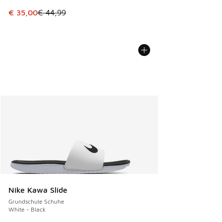
Dieser Artikel ist im Sale. Der Preis ist von € 44,99 auf € 
€ 35,00
€ 44,99
Nike Kawa Slide
Grundschule Schuhe
White - Black