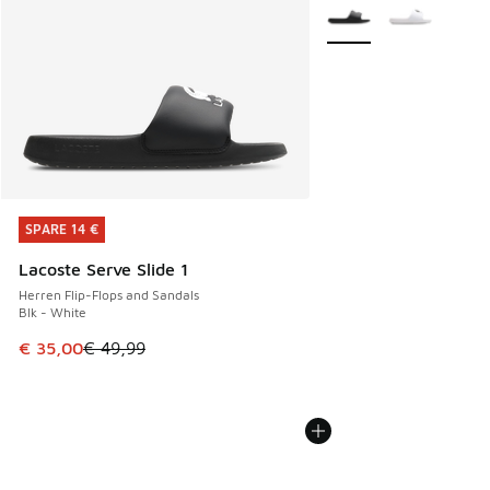
Weitere Farben verfüg
SPARE 14 €
SPARE 14 €
Lacoste Serve Slide 1
Herren Flip-Flops and Sandals
Blk - White
Dieser Artikel ist im Sale. Der Preis ist von € 49,99 auf € 
€ 35,00
€ 49,99