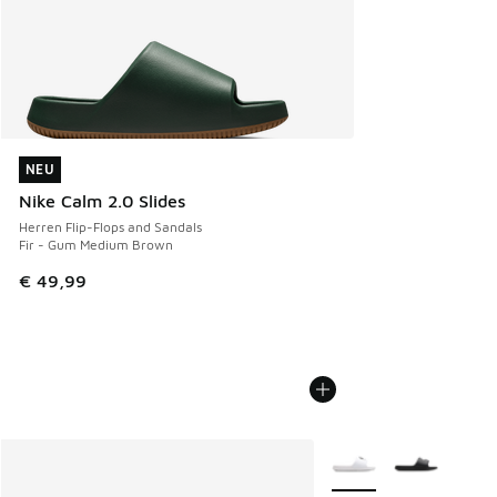
NEU
NEU
Nike Calm 2.0 Slides
Herren Flip-Flops and Sandals
Fir - Gum Medium Brown
€ 49,99
Weitere Farben verfüg