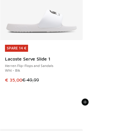
SPARE 14 €
SPARE 14 €
Lacoste Serve Slide 1
Herren Flip-Flops and Sandals
Wht - Blk
Dieser Artikel ist im Sale. Der Preis ist von € 49,99 auf € 
€ 35,00
€ 49,99