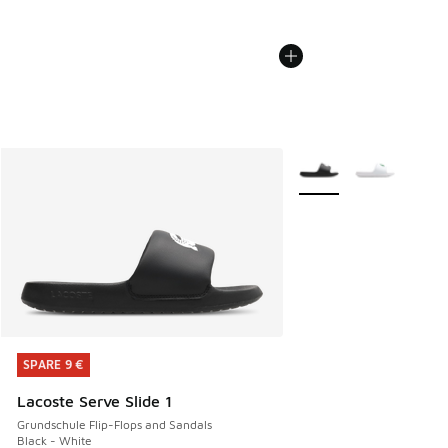
Weitere Farben verfüg
SPARE 9 €
SPARE 9 €
Lacoste Serve Slide 1
Grundschule Flip-Flops and Sandals
Black - White