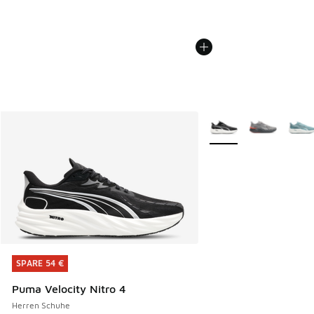
Weitere Farben verfüg
SPARE 54 €
SPARE 54 €
Puma Velocity Nitro 4
Herren Schuhe