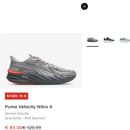
Weitere Farben verfüg
SPARE 44 €
SPARE 44 €
Puma Velocity Nitro 4
Herren Schuhe
Gray Echo - Red Glamour
Dieser Artikel ist im Sale. Der Preis ist von € 129,99 auf €
€ 85,00
€ 129,99