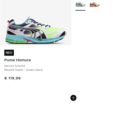
Weitere Farben verfüg
NEU
NEU
Puma Homura
Herren Schuhe
Moonlit Violet - Green Glare
€ 119,99