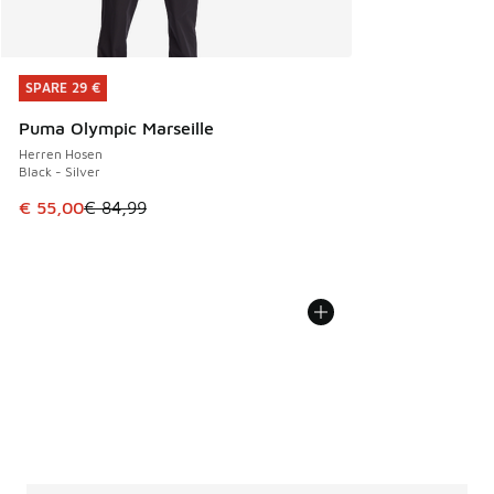
SPARE 29 €
SPARE 29 €
Puma Olympic Marseille
Herren Hosen
Black - Silver
Dieser Artikel ist im Sale. Der Preis ist von € 84,99 auf € 
€ 55,00
€ 84,99