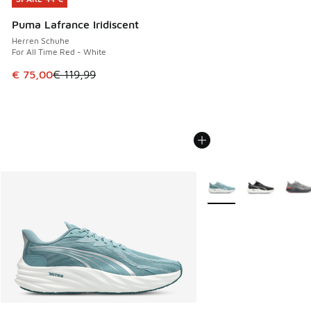
Puma Lafrance Iridiscent
Herren Schuhe
For All Time Red - White
Dieser Artikel ist im Sale. Der Preis ist von € 119,99 auf € 
€ 75,00
€ 119,99
Weitere Farben verfüg