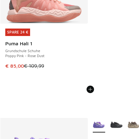
SPARE 24 €
SPARE 24 €
Puma Hali 1
Grundschule Schuhe
Poppy Pink - Rose Dust
Dieser Artikel ist im Sale. Der Preis ist von € 109,99 auf €
€ 85,00
€ 109,99
Weitere Farben verfüg