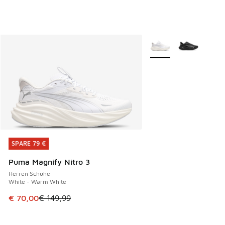
Weitere Farben verfüg
SPARE 79 €
SPARE 79 €
Puma Magnify Nitro 3
Herren Schuhe
White - Warm White
Dieser Artikel ist im Sale. Der Preis ist von € 149,99 auf €
€ 70,00
€ 149,99