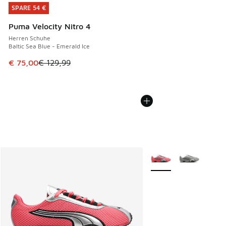
SPARE 54 €
SPARE 54 €
Puma Velocity Nitro 4
Herren Schuhe
Baltic Sea Blue - Emerald Ice
Dieser Artikel ist im Sale. Der Preis ist von € 129,99 auf €
€ 75,00
€ 129,99
Weitere Farben verfüg