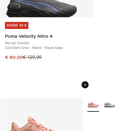
SPARE 49 €
SPARE 49 €
Puma Velocity Nitro 4
Herren Schuhe
Cool Dark Gray - Black - Royal Sapp
Dieser Artikel ist im Sale. Der Preis ist von € 129,99 auf €
€ 80,00
€ 129,99
Weitere Farben verfüg