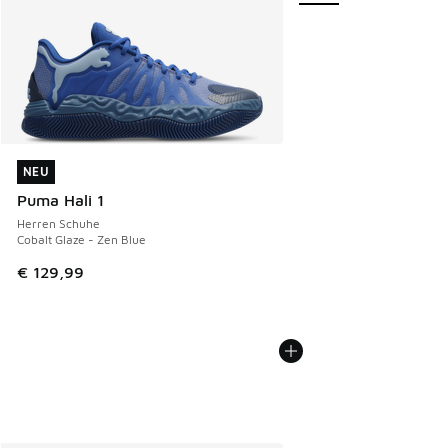
NEU
NEU
Puma Hali 1
Herren Schuhe
Cobalt Glaze - Zen Blue
€ 129,99