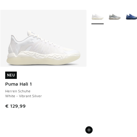
Weitere Farben verfüg
NEU
NEU
Puma Hali 1
Herren Schuhe
White - Vibrant Silver
€ 129,99