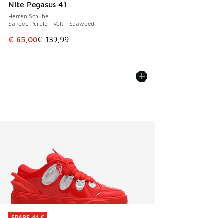
Nike Pegasus 41
Herren Schuhe
Sanded Purple - Volt - Seaweed
Dieser Artikel ist im Sale. Der Preis ist von € 139,99 auf €
€ 65,00
€ 139,99
SPARE 44 €
SPARE 44 €