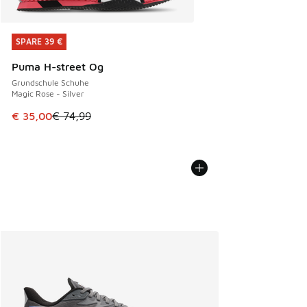
SPARE 39 €
SPARE 39 €
Puma H-street Og
Grundschule Schuhe
Magic Rose - Silver
Dieser Artikel ist im Sale. Der Preis ist von € 74,99 auf € 
€ 35,00
€ 74,99