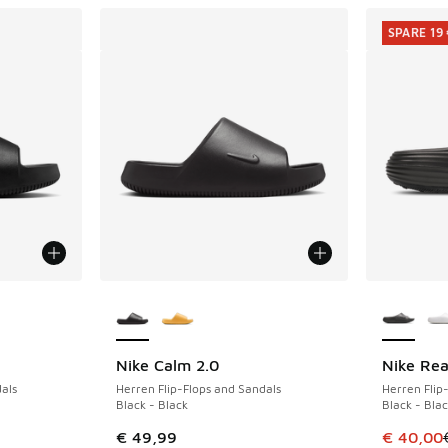
SPARE 19
fügbar
Weitere Farben verfügbar
Weitere 
Nike Calm 2.0
Nike Rea
SPARE 19 
als
Herren Flip-Flops and Sandals
Herren Flip
Black - Black
Black - Blac
Dieser Ar
€ 49,99
€ 40,00