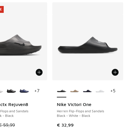
 €
Farben verfügbar
Weitere Farben verfügbar
+
7
+
5
ctx Rejuven8
Nike Victori One
€
-Flops and Sandals
Herren Flip-Flops and Sandals
k - Black
Black - White - Black
tikel ist im Sale. Der Preis ist von € 59,99 auf € 40,00 gefall
€ 59,99
€ 32,99