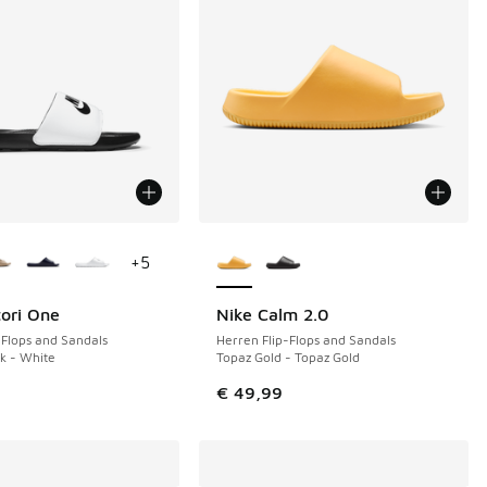
Farben verfügbar
Weitere Farben verfügbar
+
5
tori One
Nike Calm 2.0
NEU
-Flops and Sandals
Herren Flip-Flops and Sandals
ck - White
Topaz Gold - Topaz Gold
€ 49,99