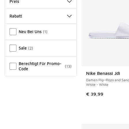
Preis
Rabatt
Verschiedenes
Neu Bei Uns
(
1
)
Sale
(
2
)
Berechtigt Für Promo-
(
13
)
Code
Nike Benassi Jdi
Damen Flip-Flops and Sand
White - White
€ 39,99