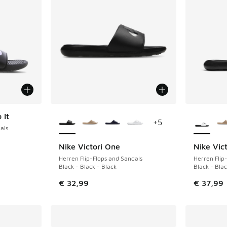
Weitere Farben verfügbar
Weitere 
 It
+
5
als
Nike Victori One
Nike Vic
Herren Flip-Flops and Sandals
Herren Flip
Black - Black - Black
Black - Bla
€ 32,99
€ 37,99