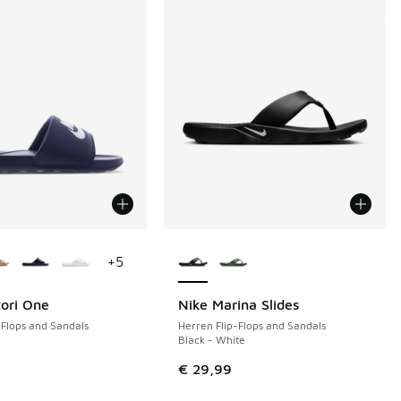
Farben verfügbar
Weitere Farben verfügbar
+
5
tori One
Nike Marina Slides
-Flops and Sandals
Herren Flip-Flops and Sandals
Black - White
€ 69,99 auf € 45,00 gefallen
€ 29,99