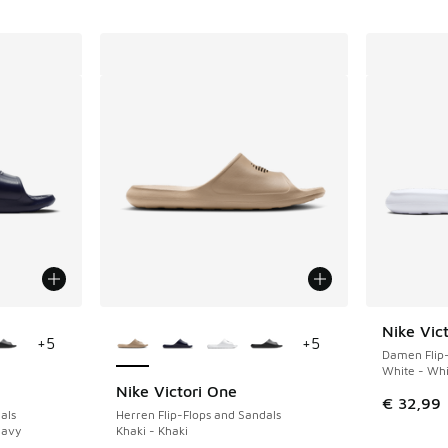
fügbar
Weitere Farben verfügbar
Nike Vic
+
5
+
5
Damen Flip-
White - Whi
Nike Victori One
€ 32,99
als
Herren Flip-Flops and Sandals
Navy
Khaki - Khaki