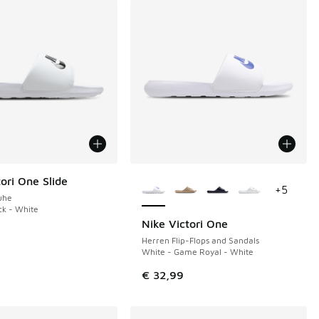
Weitere Farben verfügbar
ori One Slide
+
5
uhe
ck - White
Nike Victori One
Herren Flip-Flops and Sandals
White - Game Royal - White
€ 32,99