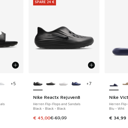
SPARE 24 €
fügbar
Weitere Farben verfügbar
Weitere 
+
5
+
7
Nike Reactx Rejuven8
Nike Vic
SPARE 24 €
als
Herren Flip-Flops and Sandals
Herren Flip
Black - Black - Black
Blu - Wht
Dieser Artikel ist im Sale. Der Preis ist von 
€ 45,00
€ 69,99
€ 34,99