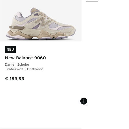
NEU
NEU
New Balance 9060
Damen Schuhe
Timberwolf - Driftwood
€ 189,99