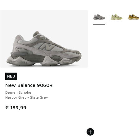
Weitere Farben verfüg
NEU
NEU
New Balance 9060R
Damen Schuhe
Harbor Grey - Slate Grey
€ 189,99