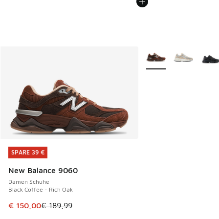
Weitere Farben verfüg
SPARE 39 €
SPARE 39 €
New Balance 9060
Damen Schuhe
Black Coffee - Rich Oak
Dieser Artikel ist im Sale. Der Preis ist von € 189,99 auf €
€ 150,00
€ 189,99