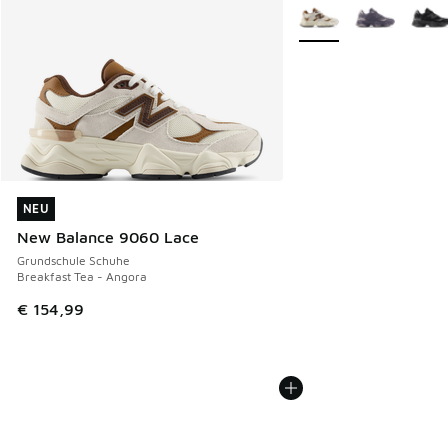
Weitere Farben verfüg
NEU
NEU
New Balance 9060 Lace
Grundschule Schuhe
Breakfast Tea - Angora
€ 154,99