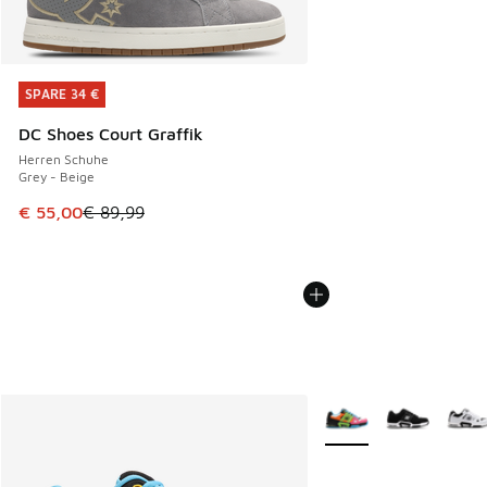
SPARE 34 €
SPARE 34 €
DC Shoes Court Graffik
Herren Schuhe
Grey - Beige
Dieser Artikel ist im Sale. Der Preis ist von € 89,99 auf € 
€ 55,00
€ 89,99
Weitere Farben verfüg