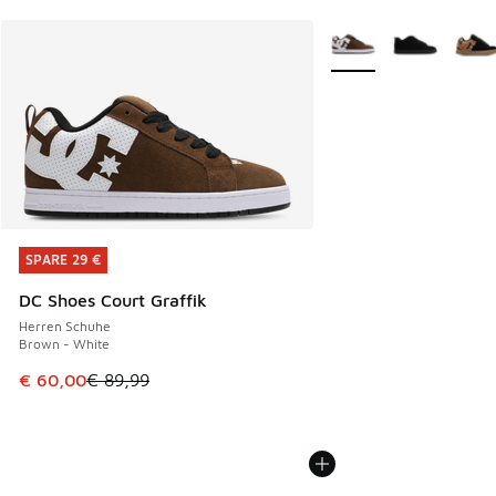
Weitere Farben verfüg
SPARE 29 €
SPARE 29 €
DC Shoes Court Graffik
Herren Schuhe
Brown - White
Dieser Artikel ist im Sale. Der Preis ist von € 89,99 auf € 
€ 60,00
€ 89,99