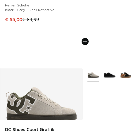
Herren Schuhe
Black - Grey - Black Reflective
Dieser Artikel ist im Sale. Der Preis ist von € 84,99 auf € 
€ 55,00
€ 84,99
Weitere Farben verfüg
DC Shoes Court Graffik