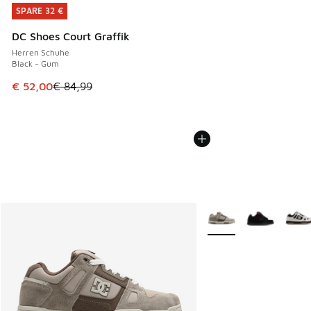
SPARE 32 €
SPARE 32 €
DC Shoes Court Graffik
Herren Schuhe
Black - Gum
Dieser Artikel ist im Sale. Der Preis ist von € 84,99 auf € 
€ 52,00
€ 84,99
Weitere Farben verfüg