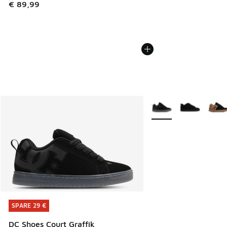
€ 89,99
Weitere Farben verfüg
SPARE 29 €
SPARE 29 €
DC Shoes Court Graffik