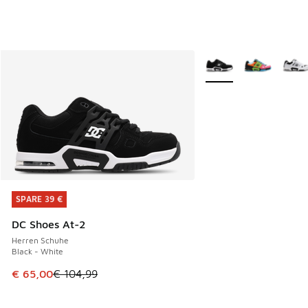
Weitere Farben verfüg
SPARE 39 €
SPARE 39 €
DC Shoes At-2
Herren Schuhe
Black - White
Dieser Artikel ist im Sale. Der Preis ist von € 104,99 auf €
€ 65,00
€ 104,99