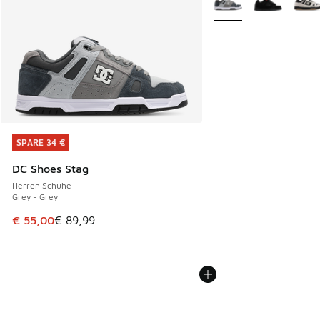
SPARE 34 €
SPARE 34 €
DC Shoes Stag
Herren Schuhe
Grey - Grey
Dieser Artikel ist im Sale. Der Preis ist von € 89,99 auf € 
€ 55,00
€ 89,99