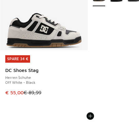
SPARE 34 €
SPARE 34 €
DC Shoes Stag
Herren Schuhe
Off White - Black
Dieser Artikel ist im Sale. Der Preis ist von € 89,99 auf € 
€ 55,00
€ 89,99