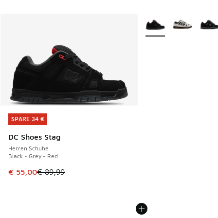
Weitere Farben verfüg
SPARE 34 €
SPARE 34 €
DC Shoes Stag
Herren Schuhe
Black - Grey - Red
Dieser Artikel ist im Sale. Der Preis ist von € 89,99 auf € 
€ 55,00
€ 89,99