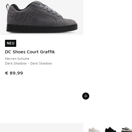
NEU
NEU
DC Shoes Court Graffik
Herren Schuhe
Dark Shadow - Dark Shadow
€ 89,99
Weitere Farben verfüg