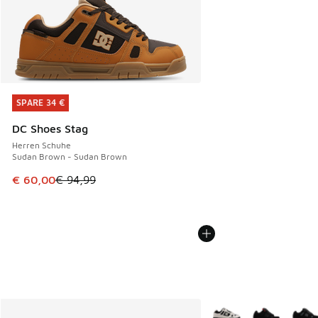
SPARE 34 €
SPARE 34 €
DC Shoes Stag
Herren Schuhe
Sudan Brown - Sudan Brown
Dieser Artikel ist im Sale. Der Preis ist von € 94,99 auf € 
€ 60,00
€ 94,99
Weitere Farben verfüg