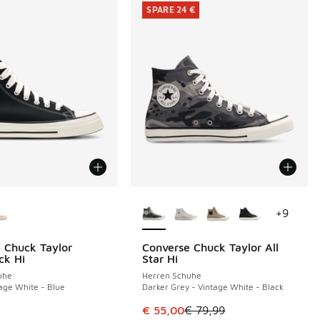
SPARE 24 €
Farben verfügbar
Weitere Farben verfügbar
+
9
 Chuck Taylor
Converse Chuck Taylor All
SPARE 24 €
ck Hi
Star Hi
uhe
Herren Schuhe
tage White - Blue
Darker Grey - Vintage White - Black
€ 79,99 auf € 55,00 gefallen
Dieser Artikel ist im Sale. Der Pre
€ 55,00
€ 79,99