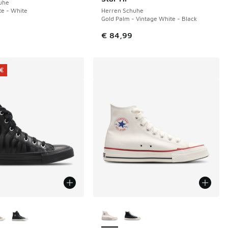
uhe
te - White
Herren Schuhe
Gold Palm - Vintage White - Black
€ 79,99 auf € 55,00 gefallen
€ 84,99
 €
Farben verfügbar
Weitere Farben verfügbar