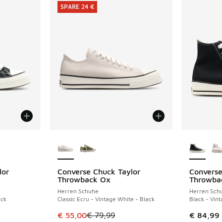
SPARE 24 €
fügbar
Weitere Farben verfügbar
Weitere 
lor
Converse Chuck Taylor
Converse
SPARE 24 €
Throwback Ox
Throwba
Herren Schuhe
Herren Sch
ack
Classic Ecru - Vintage White - Black
Black - Vin
Dieser Artikel ist im Sale. Der Preis ist von 
€ 55,00
€ 79,99
€ 84,99