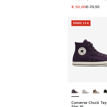
Dieser Artikel ist im
€ 50,00
€ 79,99
SPARE 24 €
Weitere Farben ver
Converse Chuck Tayl
SPARE 24 €
Star Hi