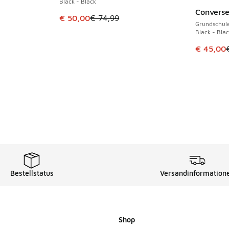
Black - Black
Converse 
SPARE 24 
Dieser Artikel ist im Sale. Der Preis ist von 
€ 50,00
€ 74,99
Grundschul
Black - Blac
Dieser Ar
€ 45,00
Bestellstatus
Versandinformation
Shop