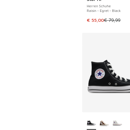
Herren Schuhe
Raisin - Egret - Black
Dieser Artikel ist im
€ 55,00
€ 79,99
Weitere Farben ver