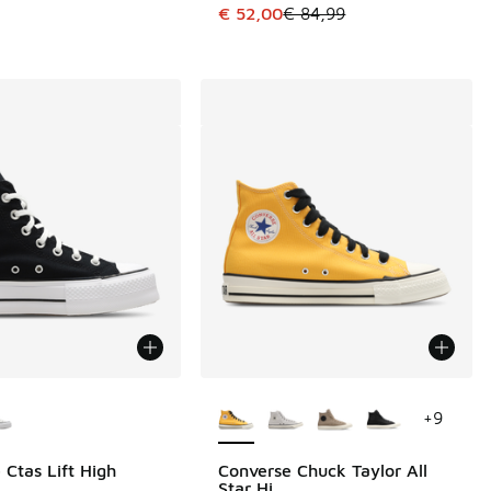
Dieser Artikel ist im Sale. Der Pre
€ 52,00
€ 84,99
€ 79,99 auf € 50,00 gefallen
Farben verfügbar
Weitere Farben verfügbar
+
9
 Ctas Lift High
Converse Chuck Taylor All
Star Hi