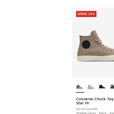
SPARE 29 €
Weitere Farben ver
Converse Chuck Tayl
SPARE 29 €
Star Hi
Herren Schuhe
Vintage Cargo - Black - Eg