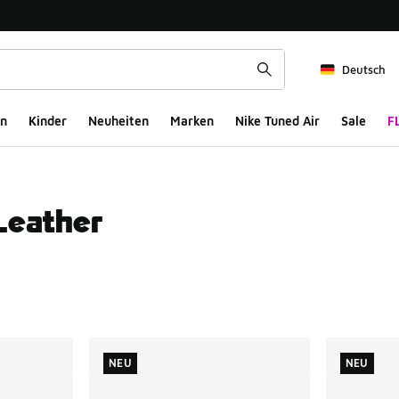
Deutsch
n
Kinder
Neuheiten
Marken
Nike Tuned Air
Sale
F
Leather
ts
NEU
NEU