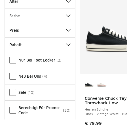
Alter
Farbe
Preis
Rabatt
Verschiedenes
Nur Bei Foot Locker
(
2
)
Neu Bei Uns
(
4
)
Weitere Farben ver
Sale
(
10
)
Converse Chuck Tay
Throwback Low
Berechtigt Für Promo-
Herren Schuhe
(
20
)
Code
Black - Vintage White - Bl
€ 79,99