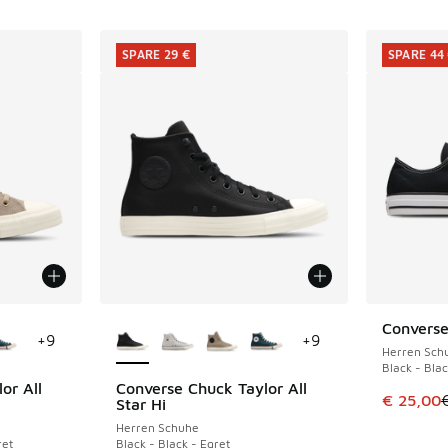
SPARE 29 €
SPARE 44
fügbar
Weitere Farben verfügbar
Convers
SPARE 44 
+
9
+
9
Herren Sch
Black - Bla
or All
Converse Chuck Taylor All
SPARE 29 €
Dieser Ar
€ 25,00
Star Hi
Herren Schuhe
ret
Black - Black - Egret