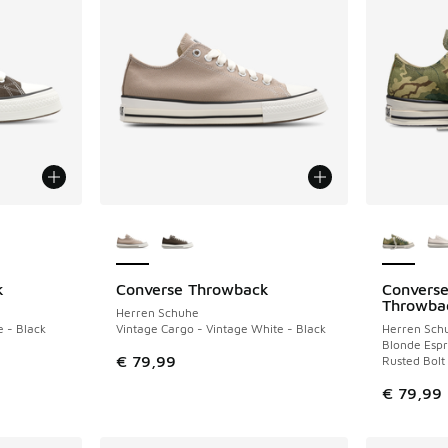
fügbar
Weitere Farben verfügbar
Weitere 
k
Converse Throwback
Converse
NEU
NEU
Throwba
Herren Schuhe
 - Black
Vintage Cargo - Vintage White - Black
Herren Sch
Blonde Espr
€ 79,99
Rusted Bolt
€ 79,99