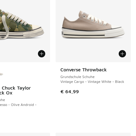
Farben verfügbar
Converse Throwback
NEU
Grundschule Schuhe
Vintage Cargo - Vintage White - Black
 Chuck Taylor
€ 64,99
ck Ox
uhe
esso - Olive Android -