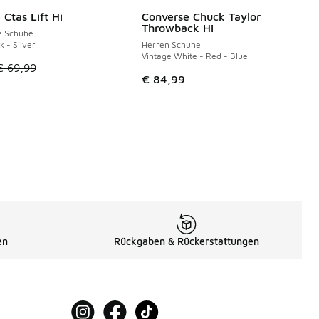
Ctas Lift Hi
Converse Chuck Taylor
€
€ 74,99 auf € 50,00 gefallen
Throwback Hi
e Schuhe
k - Silver
Herren Schuhe
Vintage White - Red - Blue
tikel ist im Sale. Der Preis ist von € 69,99 auf € 45,00 gefall
€ 69,99
€ 84,99
en
Rückgaben & Rückerstattungen