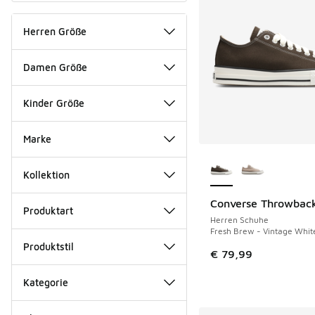
Herren Größe
Damen Größe
Kinder Größe
Marke
Weitere Farben ver
Kollektion
Converse Throwbac
NEU
Produktart
Herren Schuhe
Fresh Brew - Vintage White
Produktstil
€ 79,99
Kategorie