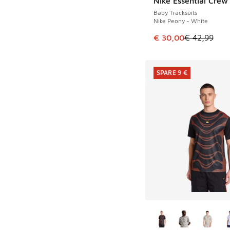
Nike Essential Crew
SPARE 12 €
Baby Tracksuits
Nike Peony - White
Dieser Artikel ist im
€ 30,00
€ 42,99
SPARE 9 €
Weitere Farben ver