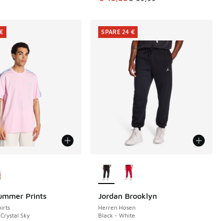
 €
SPARE 24 €
Farben verfügbar
Weitere Farben verfügbar
ummer Prints
Jordan Brooklyn
€
SPARE 24 €
irts
Herren Hosen
 Crystal Sky
Black - White