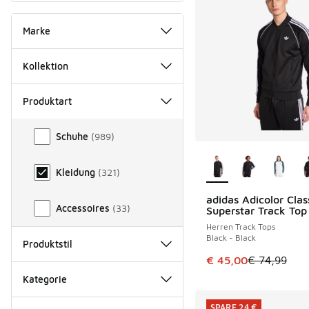
Marke
Kollektion
Produktart
Produktart
Schuhe
(
989
)
Weitere Farben ver
Kleidung
(
321
)
adidas Adicolor Clas
SPARE 29 €
Accessoires
(
33
)
Superstar Track Top
Herren Track Tops
Black - Black
Produktstil
Dieser Artikel ist im
€ 45,00
€ 74,99
Kategorie
SPARE 24 €