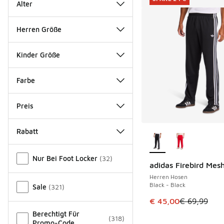
Alter
Herren Größe
Kinder Größe
Farbe
Preis
Weitere Farben ver
Rabatt
Verschiedenes
Nur Bei Foot Locker
(
32
)
adidas Firebird Mes
SPARE 24 €
Herren Hosen
Black - Black
Sale
(
321
)
Dieser Artikel ist im
€ 45,00
€ 69,99
Berechtigt Für
(
318
)
Promo-Code