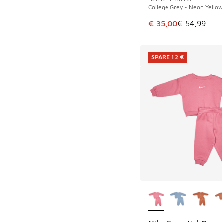
College Grey - Neon Yello
Dieser Artikel ist im
€ 35,00
€ 54,99
SPARE 12 €
Weitere Farben ver