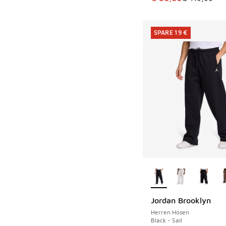
SPARE 19 €
Weitere Farben ver
Jordan Brooklyn
SPARE 19 €
Herren Hosen
Black - Sail