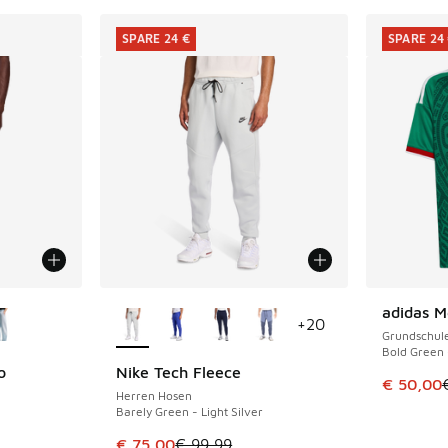
SPARE 24 €
SPARE 24
fügbar
Weitere Farben verfügbar
adidas 
SPARE 24 
+
20
Grundschule
Bold Green 
o
Nike Tech Fleece
SPARE 24 €
Dieser Ar
€ 50,00
Herren Hosen
Barely Green - Light Silver
 Sale. Der Preis ist von € 119,99 auf € 80,00 gefallen
Dieser Artikel ist im Sale. Der Preis ist von 
€ 75,00
€ 99,99