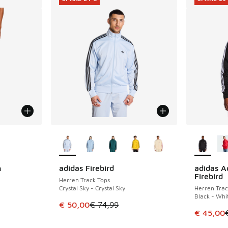
fügbar
Weitere Farben verfügbar
Weitere 
h
adidas Firebird
adidas Ad
SPARE 24 €
SPARE 29 
Firebird
Herren Track Tops
Crystal Sky - Crystal Sky
Herren Trac
Black - Whi
 Sale. Der Preis ist von € 69,99 auf € 45,00 gefallen
Dieser Artikel ist im Sale. Der Preis ist von 
€ 50,00
€ 74,99
Dieser Ar
€ 45,00