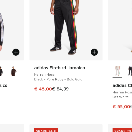
fügbar
Weitere 
adidas Firebird Jamaica
SPARE 19 €
Herren Hosen
Black - Pure Ruby - Bold Gold
sics
adidas C
SPARE 24 
Dieser Artikel ist im Sale. Der Preis ist von 
€ 45,00
€ 64,99
Herren Hos
Off White -
Dieser Ar
€ 55,00
 Sale. Der Preis ist von € 74,99 auf € 45,00 gefallen
SPARE 24 €
SPARE 29