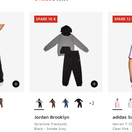
SPARE 16 €
SPARE 12
fügbar
Weitere Farben verfügbar
Weitere 
+
2
Jordan Brooklyn
adidas S
SPARE 16 €
SPARE 12 
Vorschule Tracksuits
Herren T-Sh
Black - Smoke Grey
Clear Pink -