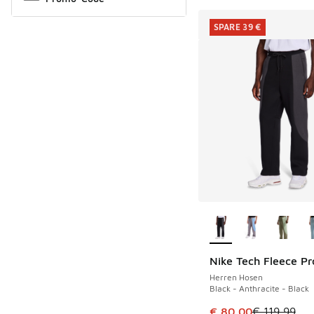
SPARE 39 €
Weitere Farben ver
Nike Tech Fleece Pr
SPARE 39 €
Herren Hosen
Black - Anthracite - Black
Dieser Artikel ist im
€ 80,00
€ 119,99