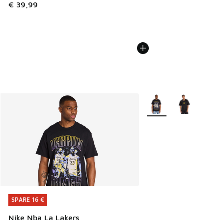
€ 39,99
Weitere Farben verfüg
SPARE 16 €
SPARE 16 €
Nike Nba La Lakers