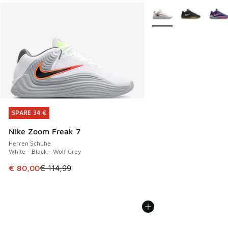
Weitere Farben verfüg
SPARE 34 €
SPARE 34 €
Nike Zoom Freak 7
Herren Schuhe
White - Black - Wolf Grey
Dieser Artikel ist im Sale. Der Preis ist von € 114,99 auf € 
€ 80,00
€ 114,99