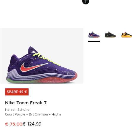
Weitere Farben verfüg
SPARE 49 €
SPARE 49 €
Nike Zoom Freak 7
Herren Schuhe
Court Purple - Brt Crimson - Hydra
Dieser Artikel ist im Sale. Der Preis ist von € 124,99 auf €
€ 75,00
€ 124,99