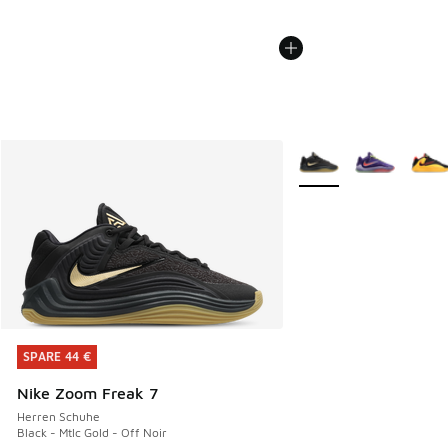
Weitere Farben verfüg
SPARE 44 €
SPARE 44 €
Nike Zoom Freak 7
Herren Schuhe
Black - Mtlc Gold - Off Noir