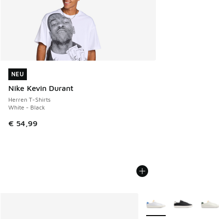
NEU
NEU
Nike Kevin Durant
Herren T-Shirts
White - Black
€ 54,99
Weitere Farben verfüg