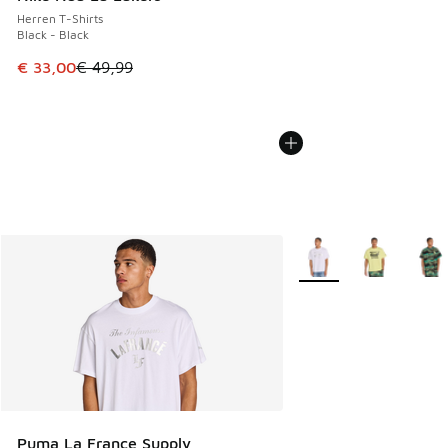
Herren T-Shirts
Black - Black
Dieser Artikel ist im Sale. Der Preis ist von € 49,99 auf € 
€ 33,00
€ 49,99
Weitere Farben verfüg
Puma La France Supply