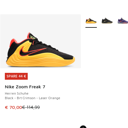
Weitere Farben verfüg
SPARE 44 €
SPARE 44 €
Nike Zoom Freak 7
Herren Schuhe
Black - Brt Crimson - Laser Orange
Dieser Artikel ist im Sale. Der Preis ist von € 114,99 auf € 
€ 70,00
€ 114,99