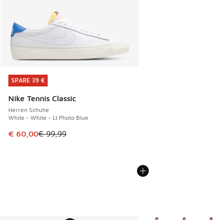
SPARE 39 €
SPARE 39 €
Nike Tennis Classic
Herren Schuhe
White - White - Lt Photo Blue
Dieser Artikel ist im Sale. Der Preis ist von € 99,99 auf € 
€ 60,00
€ 99,99