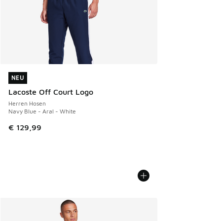
NEU
NEU
Lacoste Off Court Logo
Herren Hosen
Navy Blue - Aral - White
€ 129,99