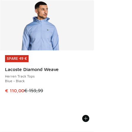
SPARE 49 €
SPARE 49 €
Lacoste Diamond Weave
Herren Track Tops
Blue - Black
Dieser Artikel ist im Sale. Der Preis ist von € 159,99 auf € 
€ 110,00
€ 159,99