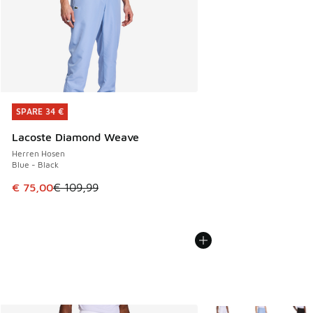
SPARE 34 €
SPARE 34 €
Lacoste Diamond Weave
Herren Hosen
Blue - Black
Dieser Artikel ist im Sale. Der Preis ist von € 109,99 auf €
€ 75,00
€ 109,99