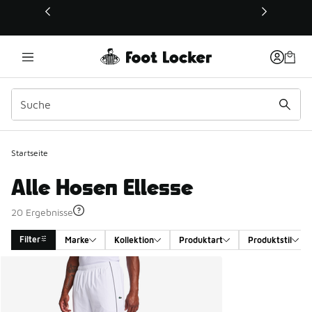
Dieser Link öffnet sich in einem neuen Fenster
Startseite
Alle Hosen Ellesse
20 Ergebnisse
Filter
Marke
Kollektion
Produktart
Produktstil
Search Results