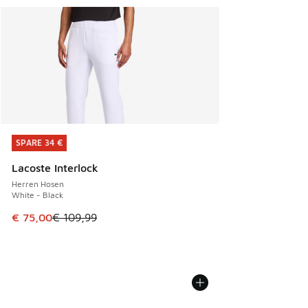
SPARE 34 €
SPARE 34 €
Lacoste Interlock
Herren Hosen
White - Black
Dieser Artikel ist im Sale. Der Preis ist von € 109,99 auf €
€ 75,00
€ 109,99