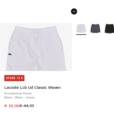
Weitere Farben verfüg
SPARE 14 €
SPARE 14 €
Lacoste Lcb Ud Classic Woven
Grundschule Shorts
Blanc - Blanc - Green
Dieser Artikel ist im Sale. Der Preis ist von € 44,99 auf € 
€ 30,00
€ 44,99