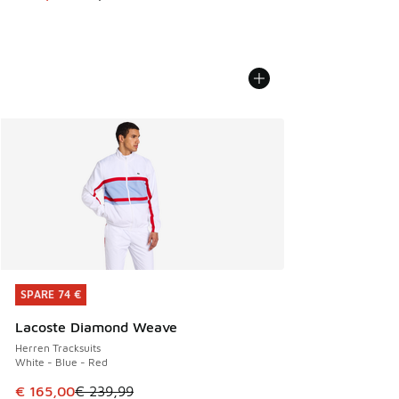
SPARE 74 €
SPARE 74 €
Lacoste Diamond Weave
Herren Tracksuits
White - Blue - Red
Dieser Artikel ist im Sale. Der Preis ist von € 239,99 auf €
€ 165,00
€ 239,99