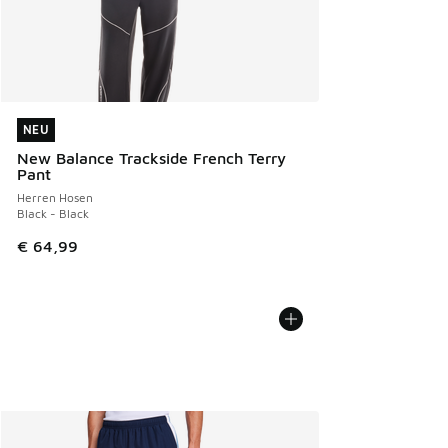
NEU
NEU
New Balance Trackside French Terry
Pant
Herren Hosen
Black - Black
€ 64,99