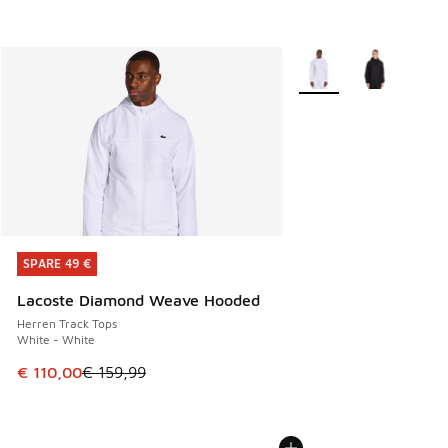
Weitere Farben verfüg
SPARE 49 €
SPARE 49 €
Lacoste Diamond Weave Hooded
Herren Track Tops
White - White
Dieser Artikel ist im Sale. Der Preis ist von € 159,99 auf € 
€ 110,00
€ 159,99