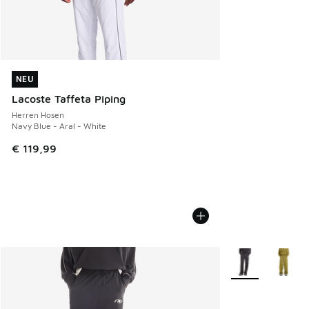
NEU
NEU
Lacoste Taffeta Piping
Herren Hosen
Navy Blue - Aral - White
€ 119,99
Weitere Farben v