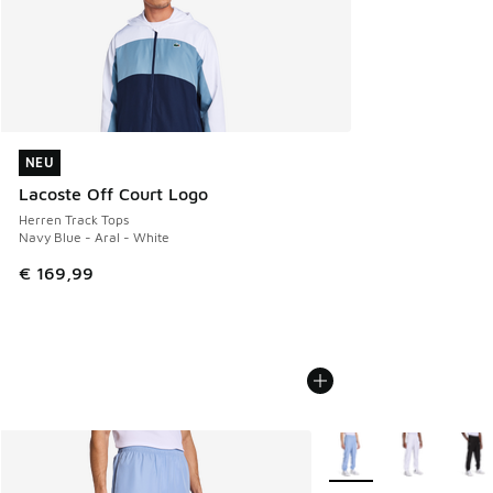
NEU
NEU
Lacoste Off Court Logo
Herren Track Tops
Navy Blue - Aral - White
€ 169,99
Weitere Farben verfüg