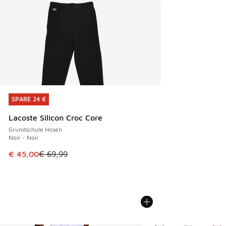
SPARE 24 €
SPARE 24 €
Lacoste Silicon Croc Core
Grundschule Hosen
Noir - Noir
Dieser Artikel ist im Sale. Der Preis ist von € 69,99 auf € 
€ 45,00
€ 69,99