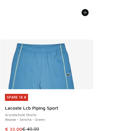
SPARE 16 €
SPARE 16 €
Lacoste Lcb Piping Sport
Grundschule Shorts
Abysse - Sencha - Green
Dieser Artikel ist im Sale. Der Preis ist von € 49,99 auf € 
€ 33,00
€ 49,99