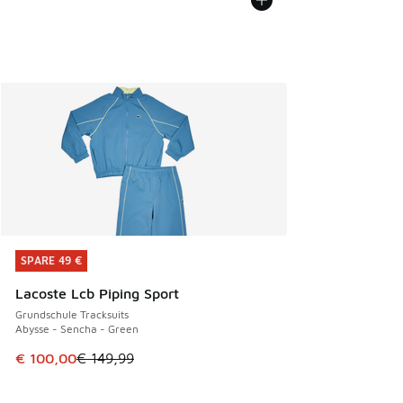
SPARE 49 €
SPARE 49 €
Lacoste Lcb Piping Sport
Grundschule Tracksuits
Abysse - Sencha - Green
Dieser Artikel ist im Sale. Der Preis ist von € 149,99 auf €
€ 100,00
€ 149,99