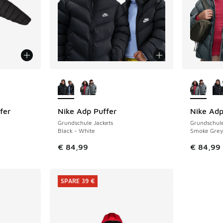
fügbar
Weitere Farben verfügbar
Weitere 
fer
Nike Adp Puffer
Nike Adp
Grundschule Jackets
Grundschule
Black - White
Smoke Grey
 Sale. Der Preis ist von € 99,99 auf € 60,00 gefallen
€ 84,99
€ 84,99
SPARE 39 €