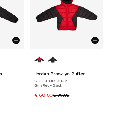
fügbar
Weitere Farben verfügbar
m
Jordan Brooklyn Puffer
SPARE 39 €
Grundschule Jackets
Gym Red - Black
Dieser Artikel ist im Sale. Der Preis ist von 
€ 60,00
€ 99,99