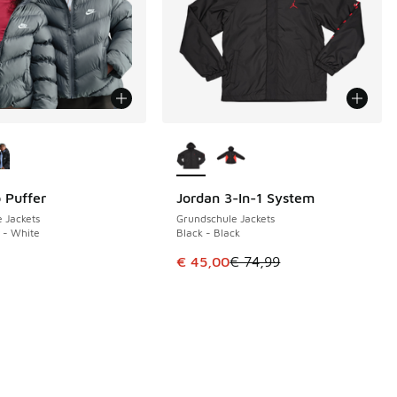
Farben verfügbar
Weitere Farben verfügbar
 Puffer
Jordan 3-In-1 System
SPARE 29 €
 Jackets
Grundschule Jackets
 - White
Black - Black
Dieser Artikel ist im Sale. Der Pre
€ 45,00
€ 74,99