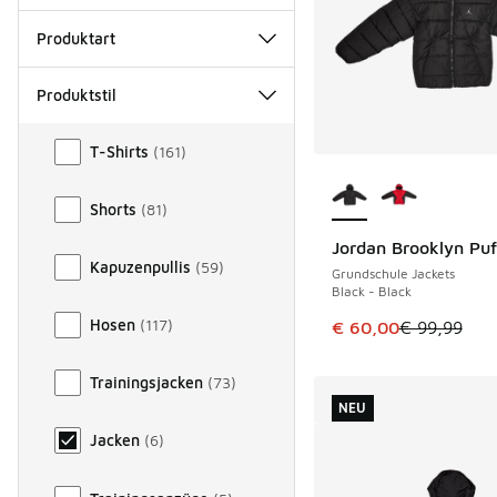
Produktart
Produktstil
Produktstil
T-Shirts
(
161
)
Weitere Farben ver
Shorts
(
81
)
Jordan Brooklyn Puf
SPARE 39 €
Kapuzenpullis
(
59
)
Grundschule Jackets
Black - Black
Hosen
(
117
)
Dieser Artikel ist im
€ 60,00
€ 99,99
Trainingsjacken
(
73
)
NEU
Jacken
(
6
)