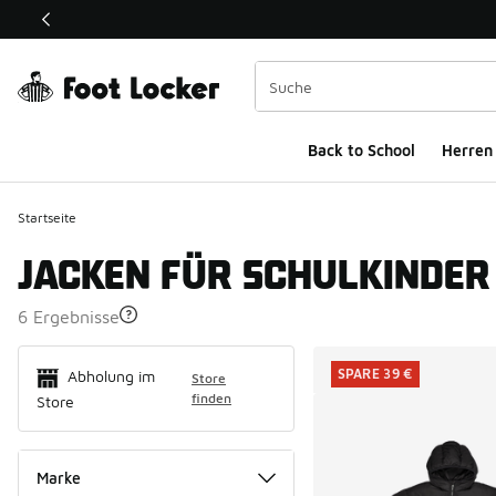
Dieser Link öffnet sich in einem neuen Fenster
Back to School
Herren
Startseite
JACKEN FÜR SCHULKINDER
6 Ergebnisse
Search Resul
SPARE 39 €
Abholung im
Store
finden
Store
Marke