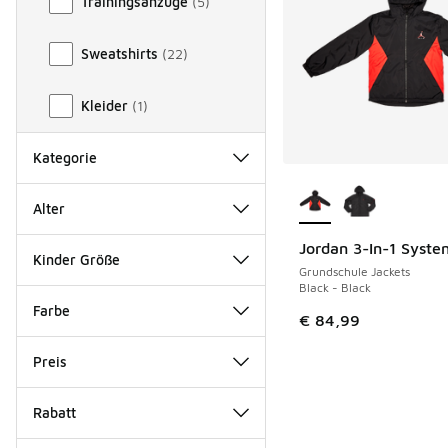
Trainingsanzüge
(
5
)
Sweatshirts
(
22
)
Kleider
(
1
)
Kategorie
Weitere Farben ver
Alter
Jordan 3-In-1 Syste
NEU
Kinder Größe
Grundschule Jackets
Black - Black
Farbe
€ 84,99
Preis
Rabatt