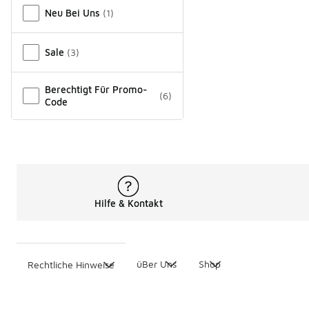
Verschiedenes
Neu Bei Uns
(
1
)
Sale
(
3
)
Berechtigt Für Promo-
(
6
)
Code
Hilfe & Kontakt
üBer Uns
Shop
Rechtliche Hinweise