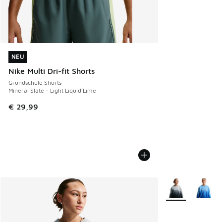
NEU
NEU
Nike Multi Dri-fit Shorts
Grundschule Shorts
Mineral Slate - Light Liquid Lime
€ 29,99
Weitere Farben v