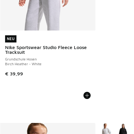
NEU
NEU
Nike Sportswear Studio Fleece Loose
Tracksuit
Grundschule Hosen
Birch Heather - White
€ 39,99
Weitere Farben v