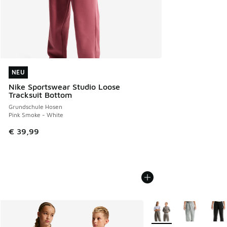
NEU
NEU
Nike Sportswear Studio Loose
Tracksuit Bottom
Grundschule Hosen
Pink Smoke - White
€ 39,99
Weitere Farben verfüg