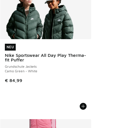
NEU
NEU
Nike Sportswear All Day Play Therma-
fit Puffer
Grundschule Jackets
Camo Green - White
€ 84,99