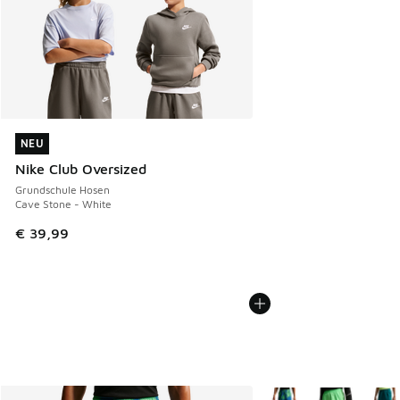
NEU
NEU
Nike Club Oversized
Grundschule Hosen
Cave Stone - White
€ 39,99
Weitere Farben verfüg