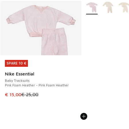
Weitere Farben verfüg
SPARE 10 €
SPARE 10 €
Nike Essential
Baby Tracksuits
Pink Foam Heather - Pink Foam Heather
Dieser Artikel ist im Sale. Der Preis ist von € 25,00 auf € 
€ 15,00
€ 25,00