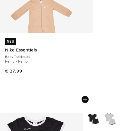
NEU
NEU
Nike Essentials
Baby Tracksuits
Hemp - Hemp
€ 27,99
Weitere Farben verfüg