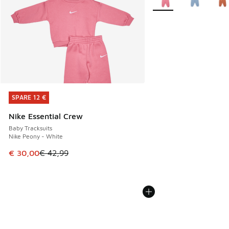
SPARE 12 €
SPARE 12 €
Nike Essential Crew
Baby Tracksuits
Nike Peony - White
Dieser Artikel ist im Sale. Der Preis ist von € 42,99 auf € 
€ 30,00
€ 42,99