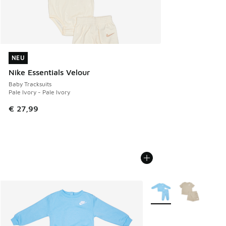
NEU
NEU
Nike Essentials Velour
Baby Tracksuits
Pale Ivory - Pale Ivory
€ 27,99
Weitere Farben verfüg