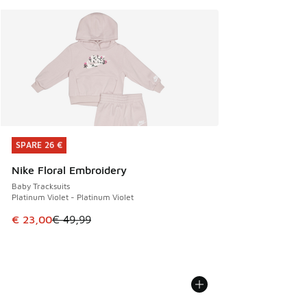
SPARE 26 €
SPARE 26 €
Nike Floral Embroidery
Baby Tracksuits
Platinum Violet - Platinum Violet
Dieser Artikel ist im Sale. Der Preis ist von € 49,99 auf € 
€ 23,00
€ 49,99