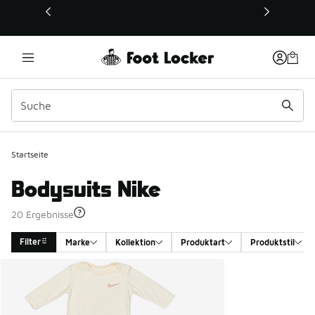
Dieser Link öffnet sich in einem neuen Fenster
Startseite
Bodysuits Nike
20 Ergebnisse
Filter
Marke
Kollektion
Produktart
Produktstil
Search Results