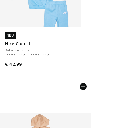
NEU
NEU
Nike Club Lbr
Baby Tracksuits
Football Blue - Football Blue
€ 42,99