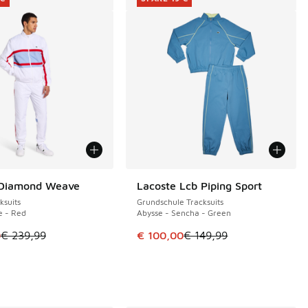
 Diamond Weave
Lacoste Lcb Piping Sport
€
SPARE 49 €
ksuits
Grundschule Tracksuits
e - Red
Abysse - Sencha - Green
tikel ist im Sale. Der Preis ist von € 239,99 auf € 165,00 gefa
Dieser Artikel ist im Sale. Der Pre
0
€ 239,99
€ 100,00
€ 149,99