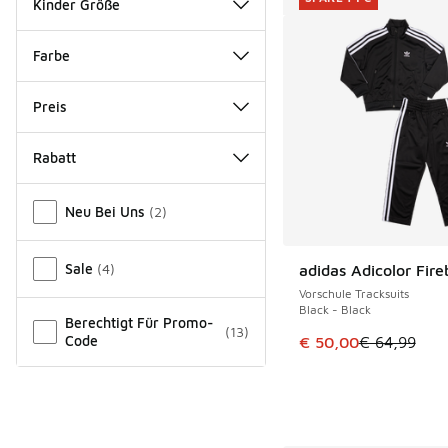
Kinder Größe
Farbe
Preis
Rabatt
Verschiedenes
Neu Bei Uns
(
2
)
Sale
(
4
)
adidas Adicolor Fire
SPARE 14 €
Vorschule Tracksuits
Black - Black
Berechtigt Für Promo-
(
13
)
Code
Dieser Artikel ist im
€ 50,00
€ 64,99