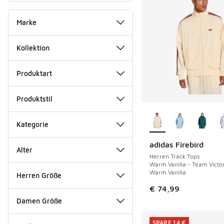
Marke
Kollektion
Produktart
Produktstil
Weitere Farben ver
Kategorie
adidas Firebird
NEU
Alter
Herren Track Tops
Warm Vanilla - Team Victo
Warm Vanilla
Herren Größe
€ 74,99
Damen Größe
SPARE 14 €