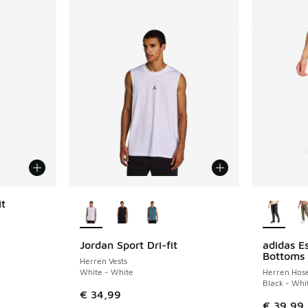
Weitere Farben verfügbar
Weitere 
it
Jordan Sport Dri-fit
adidas Es
Bottoms
Herren Vests
White - White
Herren Hos
Black - Whi
€ 34,99
€ 39,99