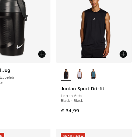
Weitere Farben verfügbar
l Jug
tzubehör
te
Jordan Sport Dri-fit
Herren Vests
Black - Black
€ 34,99
 €
SPARE 49 €