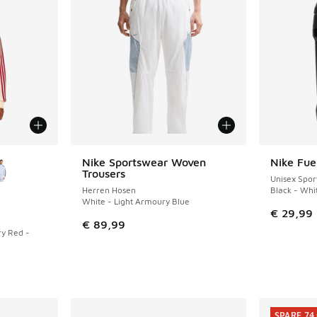
fügbar
Nike Sportswear Woven
Nike Fue
NEU
Trousers
Unisex Spor
Herren Hosen
Black - Whi
White - Light Armoury Blue
€ 29,99
€ 89,99
ry Red -
SPARE 74