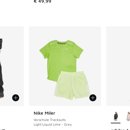
€ 49,99
fügbar
Weitere 
Nike Miler
Vorschule Tracksuits
Light Liquid Lime - Grey