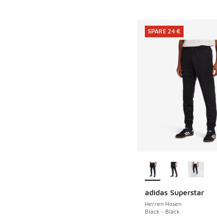
SPARE 24 €
Weitere Farben ver
adidas Superstar
SPARE 24 €
Herren Hosen
Black - Black