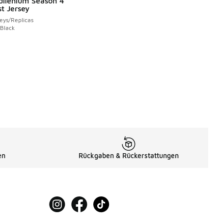
dilenium Season 4
t Jersey
eys/Replicas
 Black
en
Rückgaben & Rückerstattungen