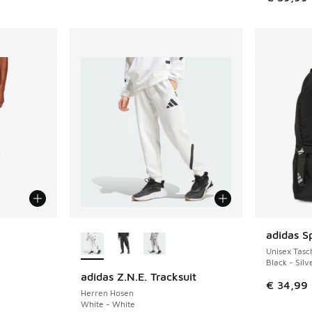
fügbar
Weitere Farben verfügbar
adidas S
Unisex Tasc
Black - Silv
adidas Z.N.E. Tracksuit
€ 34,99
Herren Hosen
White - White