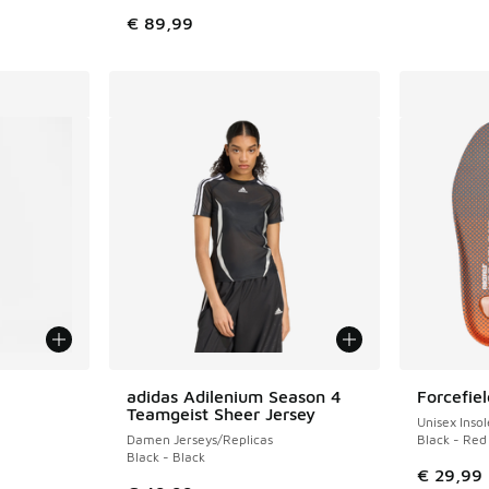
 Sale. Der Preis ist von € 64,99 auf € 40,00 gefallen
€ 89,99
fügbar
adidas Adilenium Season 4
Forcefiel
Teamgeist Sheer Jersey
Unisex Insol
Damen Jerseys/Replicas
Black - Red
Black - Black
€ 29,99