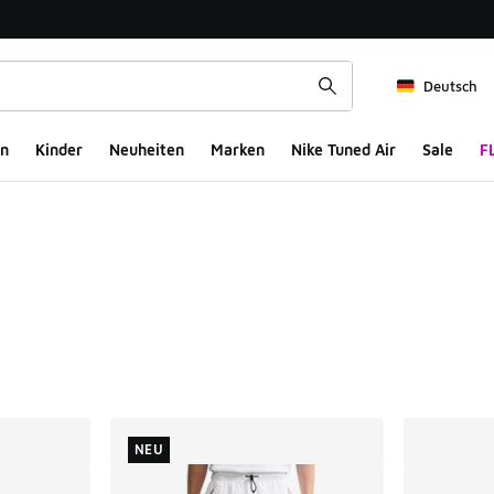
Deutsch
n
Kinder
Neuheiten
Marken
Nike Tuned Air
Sale
F
ts
NEU