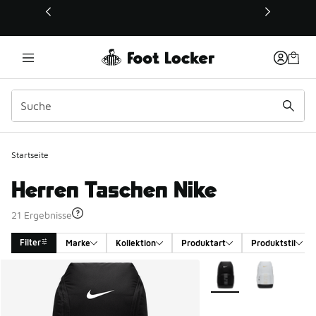
Dieser Link öffnet sich in einem neuen Fenster
Startseite
Herren Taschen Nike
21 Ergebnisse
Filter
Marke
Kollektion
Produktart
Produktstil
Search Results
Weitere Farben verfüg