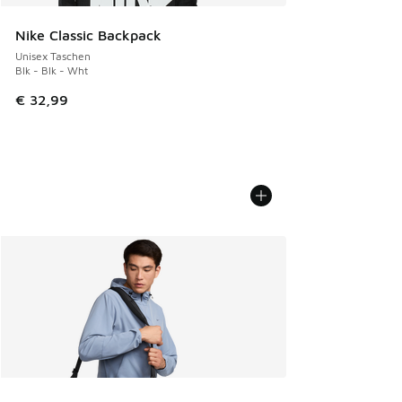
Nike Classic Backpack
Unisex Taschen
Blk - Blk - Wht
€ 32,99