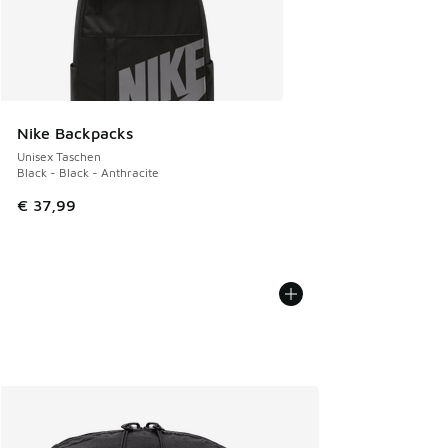
Nike Backpacks
Unisex Taschen
Black - Black - Anthracite
€ 37,99