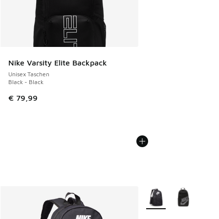
Nike Varsity Elite Backpack
Unisex Taschen
Black - Black
€ 79,99
Weitere Farben verfüg