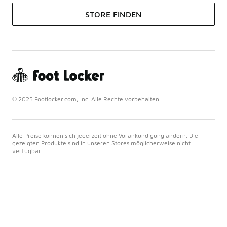
STORE FINDEN
© 2025 Footlocker.com, Inc. Alle Rechte vorbehalten
Alle Preise können sich jederzeit ohne Vorankündigung ändern. Die
gezeigten Produkte sind in unseren Stores möglicherweise nicht
verfügbar.