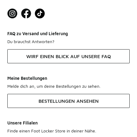
FAQ zu Versand und Lieferung
Du brauchst Antworten?
WIRF EINEN BLICK AUF UNSERE FAQ
Meine Bestellungen
Melde dich an, um deine Bestellungen zu sehen.
BESTELLUNGEN ANSEHEN
Unsere Filialen
Finde einen Foot Locker Store in deiner Nähe.