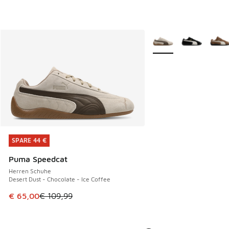
Weitere Farben verfüg
SPARE 44 €
SPARE 44 €
Puma Speedcat
Herren Schuhe
Desert Dust - Chocolate - Ice Coffee
Dieser Artikel ist im Sale. Der Preis ist von € 109,99 auf €
€ 65,00
€ 109,99