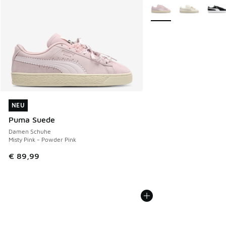
Weitere Farben verfüg
NEU
NEU
Puma Suede
Damen Schuhe
Misty Pink - Powder Pink
€ 89,99