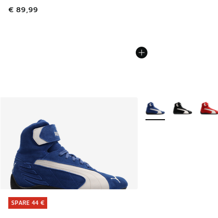
€ 89,99
Weitere Farben verfüg
SPARE 44 €
SPARE 44 €