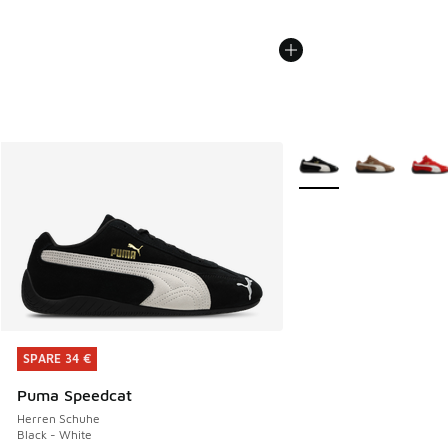
Weitere Farben verfüg
SPARE 34 €
SPARE 34 €
Puma Speedcat
Herren Schuhe
Black - White