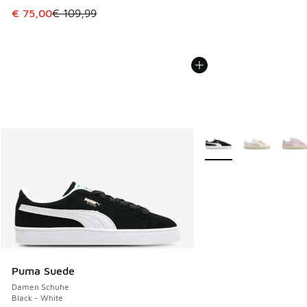
Dieser Artikel ist im Sale. Der Preis ist von € 109,99 auf €
€ 75,00
€ 109,99
Weitere Farben verfüg
Puma Suede
Damen Schuhe
Black - White