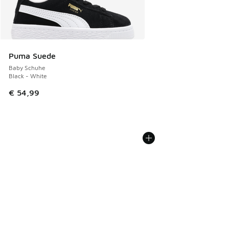
Puma Suede
Baby Schuhe
Black - White
€ 54,99