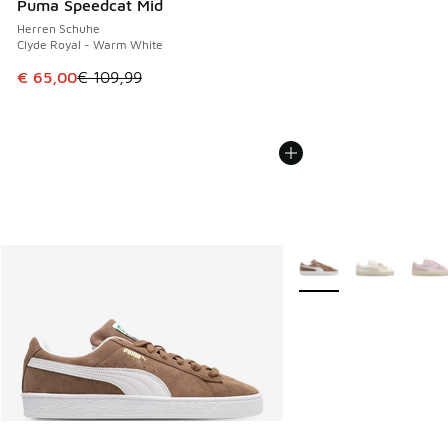
Puma Speedcat Mid
Herren Schuhe
Clyde Royal - Warm White
Dieser Artikel ist im Sale. Der Preis ist von € 109,99 auf €
€ 65,00
€ 109,99
Weitere Farben verfüg